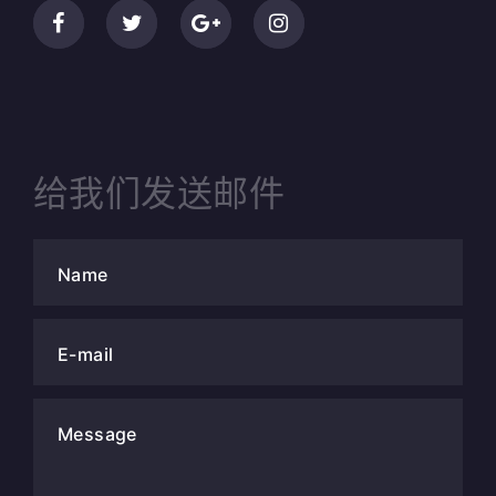
给我们发送邮件
Name
E-mail
Message