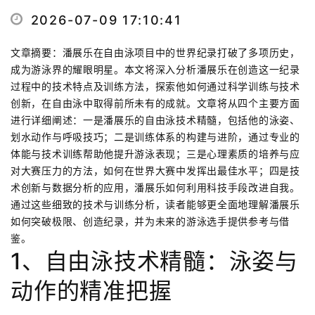
2026-07-09 17:10:41
文章摘要：潘展乐在自由泳项目中的世界纪录打破了多项历史，
成为游泳界的耀眼明星。本文将深入分析潘展乐在创造这一纪录
过程中的技术特点及训练方法，探索他如何通过科学训练与技术
创新，在自由泳中取得前所未有的成就。文章将从四个主要方面
进行详细阐述：一是潘展乐的自由泳技术精髓，包括他的泳姿、
划水动作与呼吸技巧；二是训练体系的构建与进阶，通过专业的
体能与技术训练帮助他提升游泳表现；三是心理素质的培养与应
对大赛压力的方法，如何在世界大赛中发挥出最佳水平；四是技
术创新与数据分析的应用，潘展乐如何利用科技手段改进自我。
通过这些细致的技术与训练分析，读者能够更全面地理解潘展乐
如何突破极限、创造纪录，并为未来的游泳选手提供参考与借
鉴。
1、自由泳技术精髓：泳姿与
动作的精准把握