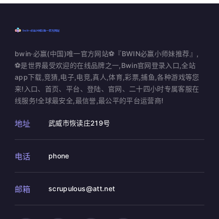
bwin·必赢(中国)唯一官方网站⚽️『BWIN必赢小师妹推荐』,
⚽️是世界最受欢迎的在线品牌之一,Bwin官网登录入口,全站
app下载,竞猜,电子,电竞,真人,体育,彩票,捕鱼,各种游戏等您
来!入口、首页、平台、登陆、官网、二十四小时专属客服在
线服务!全球最安全,最信誉,最公平的平台运营商!
地址
武威市恢读庄219号
电话
phone
邮箱
scrupulous@att.net