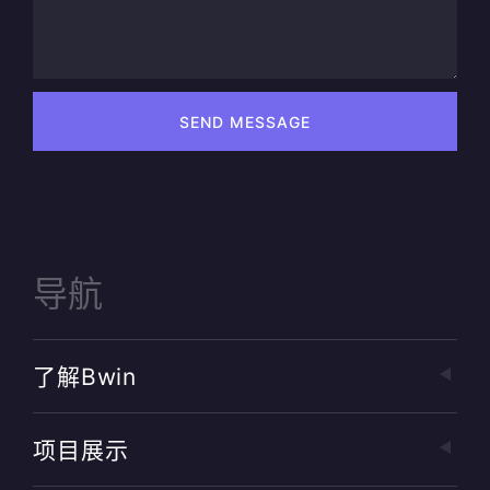
SEND MESSAGE
导航
了解bwin
项目展示