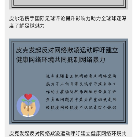
皮尔洛携手国际足球评论提升影响力助力全球球迷深
度了解足球魅力
皮克发起反对网络欺凌运动呼吁建立健康网络环境共