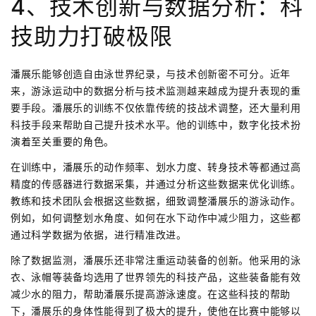
4、技术创新与数据分析：科
技助力打破极限
潘展乐能够创造自由泳世界纪录，与技术创新密不可分。近年
来，游泳运动中的数据分析与技术监测越来越成为提升表现的重
要手段。潘展乐的训练不仅依靠传统的技战术调整，还大量利用
科技手段来帮助自己提升技术水平。他的训练中，数字化技术扮
演着至关重要的角色。
在训练中，潘展乐的动作频率、划水力度、转身技术等都通过高
精度的传感器进行数据采集，并通过分析这些数据来优化训练。
教练和技术团队会根据这些数据，细致调整潘展乐的游泳动作。
例如，如何调整划水角度、如何在水下动作中减少阻力，这些都
通过科学数据为依据，进行精准改进。
除了数据监测，潘展乐还非常注重运动装备的创新。他采用的泳
衣、泳帽等装备均选用了世界领先的科技产品，这些装备能有效
减少水的阻力，帮助潘展乐提高游泳速度。在这些科技的帮助
下，潘展乐的身体性能得到了极大的提升，使他在比赛中能够以