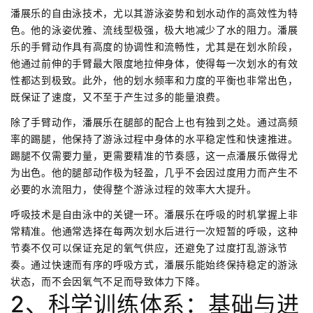
潘展乐的自由泳技术，尤以其游泳姿势和划水动作的高效性为特
色。他的泳姿优雅、流线型极强，极大地减少了水的阻力。潘展
乐的手臂动作具有高度的协调性和流畅性，尤其是在划水阶段，
他通过前伸的手臂最大限度地拉伸身体，使得每一次划水的有效
性都达到极致。此外，他的划水频率和力度的平衡也非常出色，
既保证了速度，又不至于产生过多的能量浪费。
除了手臂动作，潘展乐在腿部的配合上也有独到之处。通过高频
率的踢腿，他保持了游泳过程中身体的水平稳定性和快速推进。
踢腿不仅需要力量，更需要精准的节奏感，这一点潘展乐做得尤
为出色。他的腿部动作极为轻盈，几乎不会因过度用力而产生不
必要的水流阻力，使得整个游泳过程的效率大大提升。
呼吸技术是自由泳中的关键一环。潘展乐在呼吸的时机掌握上非
常精准。他通常选择在每两次划水后进行一次短暂的呼吸，这种
节奏不仅可以保证充足的氧气供应，还避免了过度打乱游泳节
奏。通过快速而有序的呼吸方式，潘展乐能始终保持稳定的游泳
状态，而不会因氧气不足而导致体力下降。
2、科学训练体系：基础与进