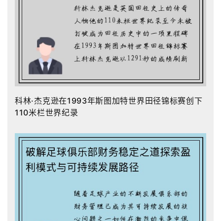
科林·杰克逊在1993年斯图加特世界田径锦标赛创下
110米栏世界纪录