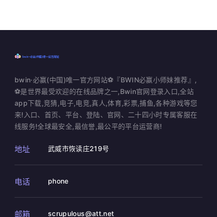
bwin·必赢(中国)唯一官方网站⚽️『BWIN必赢小师妹推荐』,
⚽️是世界最受欢迎的在线品牌之一,Bwin官网登录入口,全站
app下载,竞猜,电子,电竞,真人,体育,彩票,捕鱼,各种游戏等您
来!入口、首页、平台、登陆、官网、二十四小时专属客服在
线服务!全球最安全,最信誉,最公平的平台运营商!
地址
武威市恢读庄219号
电话
phone
邮箱
scrupulous@att.net