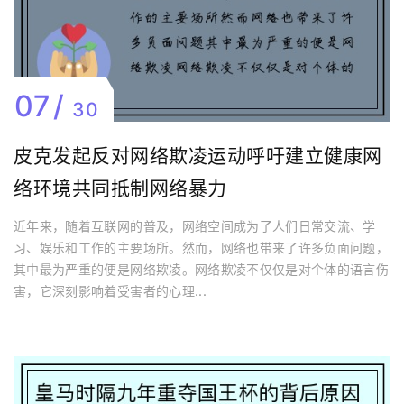
07
30
皮克发起反对网络欺凌运动呼吁建立健康网
络环境共同抵制网络暴力
近年来，随着互联网的普及，网络空间成为了人们日常交流、学
习、娱乐和工作的主要场所。然而，网络也带来了许多负面问题，
其中最为严重的便是网络欺凌。网络欺凌不仅仅是对个体的语言伤
害，它深刻影响着受害者的心理...