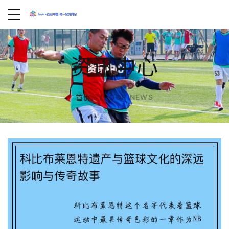
资讯中心
OUR NEWS
首页