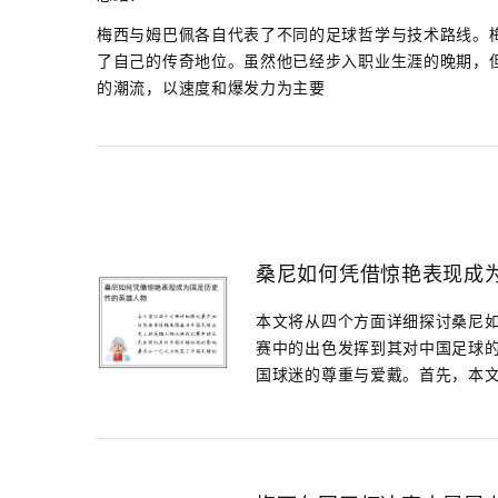
梅西与姆巴佩各自代表了不同的足球哲学与技术路线。
了自己的传奇地位。虽然他已经步入职业生涯的晚期，
的潮流，以速度和爆发力为主要
桑尼如何凭借惊艳表现成
本文将从四个方面详细探讨桑尼
赛中的出色发挥到其对中国足球
国球迷的尊重与爱戴。首先，本文将