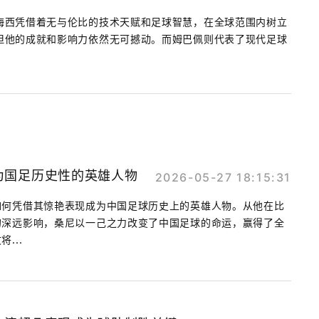
梅西凭借着无与伦比的技术天赋和足球智慧，在全球范围内树立
但他的成就和影响力依然无可撼动。而姆巴佩则代表了现代足球
为国足历史性的英雄人物
2026-05-27 18:15:31
如何凭借其惊艳表现成为中国足球历史上的英雄人物。从他在比
的深远影响，桑尼以一己之力改变了中国足球的命运，赢得了全
...