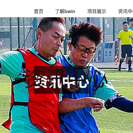
首页
了解bwin
项目展示
资讯中
资讯中心
梅西与姆巴佩谁将继承足球王位成就未来的传
资讯中心