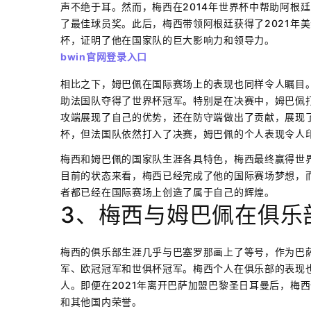
声不绝于耳。然而，梅西在2014年世界杯中帮助阿根
了最佳球员奖。此后，梅西带领阿根廷获得了2021年
杯，证明了他在国家队的巨大影响力和领导力。
bwin官网登录入口
相比之下，姆巴佩在国际赛场上的表现也同样令人瞩目。
助法国队夺得了世界杯冠军。特别是在决赛中，姆巴佩
攻端展现了自己的优势，还在防守端做出了贡献，展现了
杯，但法国队依然打入了决赛，姆巴佩的个人表现令人
梅西和姆巴佩的国家队生涯各具特色，梅西最终赢得世
目前的状态来看，梅西已经完成了他的国际赛场梦想，
者都已经在国际赛场上创造了属于自己的辉煌。
3、梅西与姆巴佩在俱乐
梅西的俱乐部生涯几乎与巴塞罗那画上了等号，作为巴
军、欧冠冠军和世俱杯冠军。梅西个人在俱乐部的表现
人。即便在2021年离开巴萨加盟巴黎圣日耳曼后，梅
和其他国内荣誉。