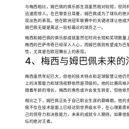
与梅西相比，姆巴佩的俱乐部生涯虽然相对较短，但同
迅速而惊人。在巴黎圣日耳曼，姆巴佩成为了球队的绝
现出色的表现。他在欧洲冠军联赛中的关键进球让他成
姆巴佩无疑是离这一目标最近的球员之一。
梅西和姆巴佩的俱乐部成就虽然在时间长短和奖项数量
梅西的巴萨传奇已经深入人心，而姆巴佩则有望成为巴
性，尤其是在欧冠舞台上的表现。
4、梅西与姆巴佩未来的
梅西虽然年纪已大，但他的技术特点和足球智慧让他仍
上的决策能力和球场视野依然是顶级的。他的比赛风格
随着年龄的增长，梅西的角色或许会发生转变，但他依
相比之下，姆巴佩正处于自己职业生涯的巅峰期。他的
佩不仅在技术层面上已经达到世界级水平，在心理素质
己的领导力和决胜能力，未来的成就令人期待。如果他
坛的绝对王者。