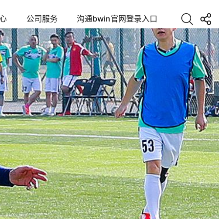
心
公司服务
沟通bwin官网登录入口
奇之路