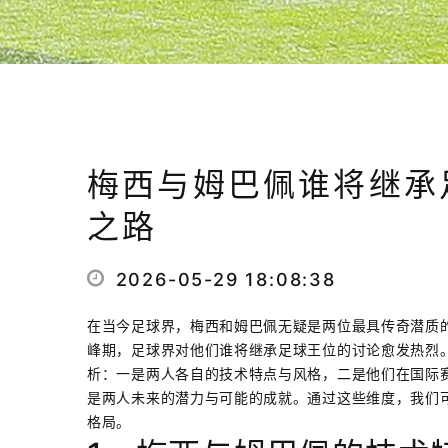
梅西与姆巴佩谁将继承
之路
2026-05-29 18:08:38
在当今足球界，梅西和姆巴佩无疑是两位最具传奇潜质
峰期，足球界对他们谁将继承足球王位的讨论愈发热烈
析：一是两人各自的技术特点与风格，二是他们在国际
是两人未来的潜力与可能的成就。通过这些维度，我们可
格局。