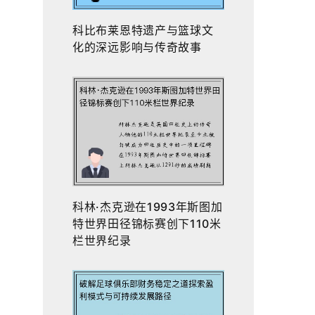
科比布莱恩特遗产与篮球文
化的深远影响与传奇故事
科林·杰克逊在1993年斯图加
特世界田径锦标赛创下110米
栏世界纪录