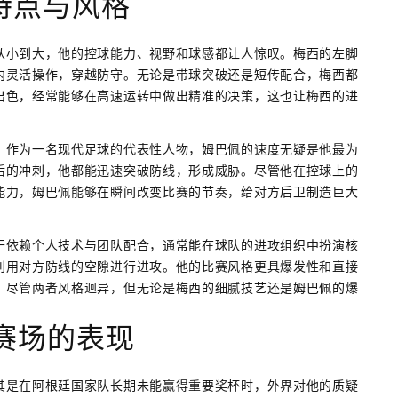
特点与风格
从小到大，他的控球能力、视野和球感都让人惊叹。梅西的左脚
内灵活操作，穿越防守。无论是带球突破还是短传配合，梅西都
出色，经常能够在高速运转中做出精准的决策，这也让梅西的进
。作为一名现代足球的代表性人物，姆巴佩的速度无疑是他最为
后的冲刺，他都能迅速突破防线，形成威胁。尽管他在控球上的
能力，姆巴佩能够在瞬间改变比赛的节奏，给对方后卫制造巨大
于依赖个人技术与团队配合，通常能在球队的进攻组织中扮演核
利用对方防线的空隙进行进攻。他的比赛风格更具爆发性和直接
。尽管两者风格迥异，但无论是梅西的细腻技艺还是姆巴佩的爆
赛场的表现
其是在阿根廷国家队长期未能赢得重要奖杯时，外界对他的质疑