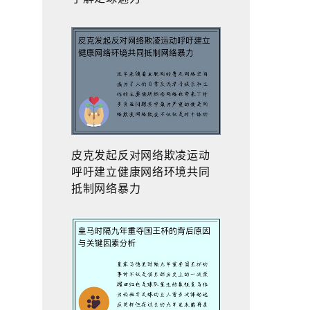
皮克发起反对网络欺凌运动
呼吁建立健康网络环境共同
抵制网络暴力