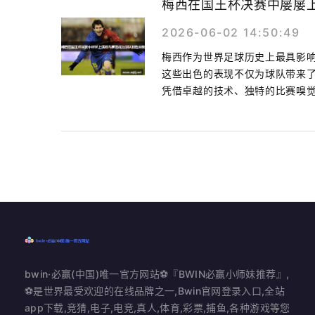
梅西在国王杯决赛中屡屡
2026-06-02 14:50:49
梅西作为世界足球历史上最具影
这些出色的表现不仅为球队带来
凭借卓越的技术、独特的比赛嗅觉和
bwin·必赢(中国)唯一官方网站⚽️『BWIN必赢小师妹推荐』,
⚽️是世界最受欢迎的在线品牌之一,Bwin官网登录入口,全站
app下载,竞猜,电子,电竞,真人,体育,彩票,捕鱼,各种游戏等您