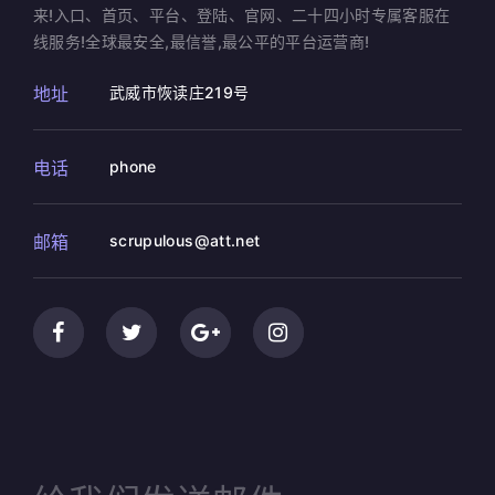
来!入口、首页、平台、登陆、官网、二十四小时专属客服在
线服务!全球最安全,最信誉,最公平的平台运营商!
地址
武威市恢读庄219号
电话
phone
邮箱
scrupulous@att.net