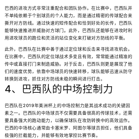
巴西的进攻方式非常注重配合和团队协作。在比赛中，巴西队并
不单纯依赖于个别球员的个人能力，而是通过精密的传球配合来
撕开对方防线。通过快速的短传配合和恰到好处的长传，巴西队
能够快速推进并威胁对方球门。此外，巴西队还能够在进攻时利
用进攻球员的跑位和灵活的站位变化来打破对方防线的平衡。
此外，巴西队在比赛中善于通过定位球和反击来寻找进攻机会。
在比赛中，巴西队的定位球战术多变且有效，常常能通过精准的
传中或直接打门来制造威胁。对于反击，巴西队则更是展现了他
们的速度优势，依靠中场球员的快速转移，球队能够迅速从防守
转换到进攻，抓住对方防线未稳的瞬间进行打击。
4、巴西队的中场控制力
巴西队在2019年美洲杯上的中场控制力是其战术成功的关键因
素之一。巴西队的中场球员不仅需要具备很高的传球技术，还需
要具备强大的跑动能力，以确保球队在攻防转换中的高效运作。
巴西的中场核心通常由卡塞米罗、阿图尔等球员担任，他们具备
极强的拦截能力，并能够有效地掌控比赛节奏。