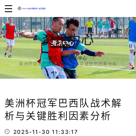
资讯中心
首页
资讯中心
美洲杯冠军巴西队战术解析与关键胜利因素分析
美洲杯冠军巴西队战术解
析与关键胜利因素分析
2025-11-30 11:33:17