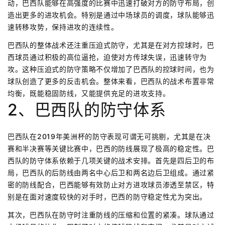
动，巴西队能够在高强度的比赛中迅速打破对方的防守布局，创
造出更多的进攻机会。特别是通过中场球员的调度，球队能够迅
速转移攻势，保持进攻的连续性。
巴西队的整体战术还注重压迫式防守，尤其是在对方控球时，巴
西球员通过积极的高位逼抢，迫使对方传球失误，迅速转守为
攻。这种压迫式的防守策略不仅增加了巴西队的控球时间，也为
球队创造了更多的反击机会。整体来看，巴西队的战术布置非常
均衡，既能稳固防线，又能提供充足的进攻支持。
2、巴西队的防守体系
巴西队在2019年美洲杯的防守表现可谓无可挑剔，尤其是在决
赛和半决赛等关键比赛中，巴西的防线展现了极高的稳定性。巴
西队的防守体系依赖于几项关键的战术安排。首先是四后卫的布
局，巴西队的后防线由两名中心后卫和两名边后卫组成。通过紧
密的防线配合，巴西能够有效防止对方进攻球员渗透至禁区，特
别是在面对速度较快的对手时，巴西的防守稳定性尤为突出。
其次，巴西队在防守时注重防线的压缩和位置的紧凑。球队通过