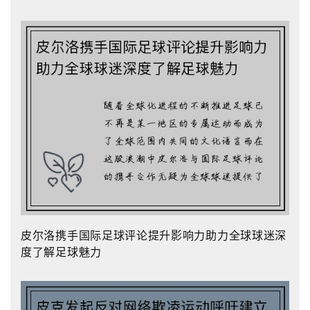
皮尔洛携手国际足球评论提升影响力助力全球球迷深
度了解足球魅力