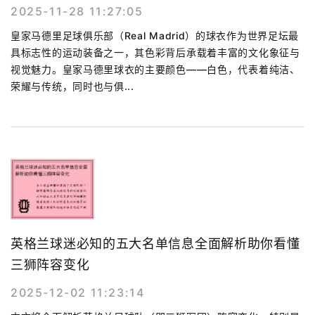
2025-11-28 11:27:05
皇家马德里足球俱乐部（Real Madrid）的球衣作为世界足坛最
具标志性的运动装备之一，其色彩背后承载着丰富的文化象征与
视觉魅力。皇家马德里球衣的主要颜色——白色，代表着纯洁、
荣耀与传统，同时也与俱...
英格兰球迷必知的五大名单信息全面解析助你看懂
三狮阵容变化
2025-12-02 11:23:14