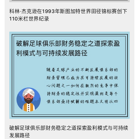
科林·杰克逊在1993年斯图加特世界田径锦标赛创下
110米栏世界纪录
破解足球俱乐部财务稳定之道探索盈利模式与可持续
发展路径