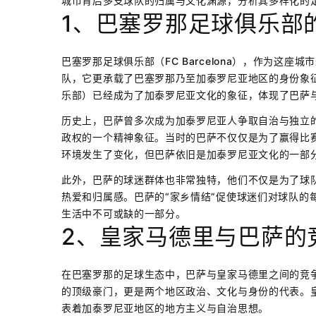
城市背后多支球队的归属与文化渊源，分析其多样化的
1、巴塞罗那足球俱乐部
巴塞罗那足球俱乐部（FC Barcelona），作为这
队，它更承载了巴塞罗那乃至加泰罗尼亚地区的身份象征。巴萨
乐部）已经成为了加泰罗尼亚文化的象征，体现了巴萨
历史上，巴萨曾多次成为加泰罗尼亚人争取自治与独立
政权的一个精神象征。当时的巴萨不仅仅是为了赢得比
环境发生了变化，但巴萨依旧是加泰罗尼亚文化的一部
此外，巴萨的球迷群体也非常独特，他们不仅是为了球
热爱和归属感。巴萨的“家乡情结”促使球迷们对球队的
生活中不可或缺的一部分。
2、皇家马德里与巴萨的
在巴塞罗那的足球生态中，巴萨与皇家马德里之间的竞
的顶级豪门，更是两个地区政治、文化与身份的代表。
表着加泰罗尼亚地区的地方主义与自治思想。