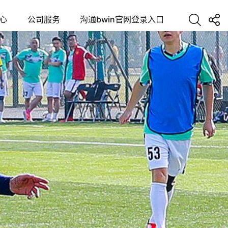
心
公司服务
沟通bwin官网登录入口
特文化渊源