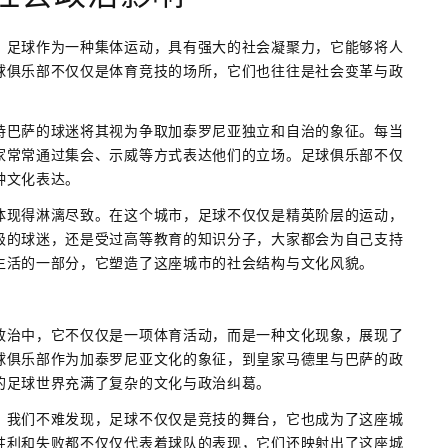
。足球作为一种集体运动，具有强大的社会凝聚力，它能够将人
球俱乐部不仅仅是体育竞技的场所，它们也往往是社会变革与政
持巴萨的球迷将其视为争取加泰罗尼亚独立和自治的象征。每当
家常常通过集会、示威等方式表达他们的立场。足球俱乐部不仅
种文化表达。
体现得淋漓尽致。在这个城市，足球不仅仅是精英阶层的运动，
级的球迷，还是受过高等教育的知识分子，大家都会为自己支持
生活的一部分，它塑造了这座城市的社会结构与文化风貌。
政治中，它不仅仅是一项体育活动，而是一种文化现象，展现了
球俱乐部作为加泰罗尼亚文化的象征，到皇家马德里与巴萨的政
的足球世界充满了复杂的文化与政治纠葛。
，我们不难发现，足球不仅仅是竞技的舞台，它也成为了这座城
胜利和失败都不仅仅代表着球队的表现，它们还映射出了这座城