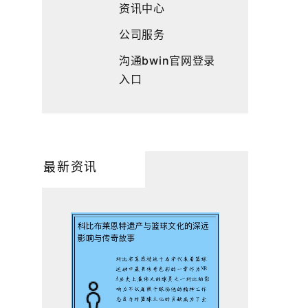
资讯中心
公司服务
沟通bwin官网登录
入口
最新资讯