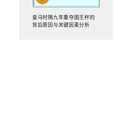
皇马时隔九年重夺国王杯的
背后原因与关键因素分析