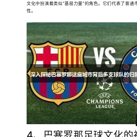
文化中扮演着类似“基层力量”的角色。它们代表了普通
性。
4、巴塞罗那足球文化的