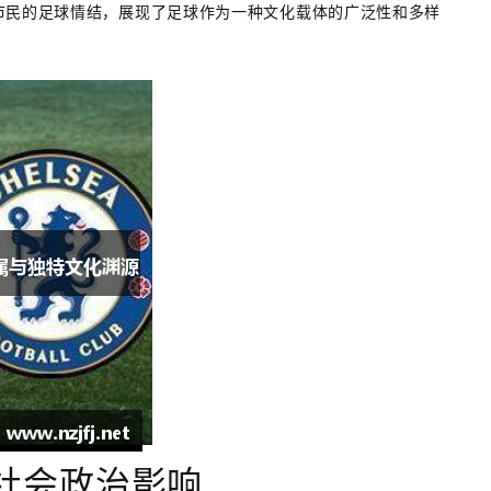
市民的足球情结，展现了足球作为一种文化载体的广泛性和多样
社会政治影响