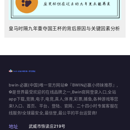
皇马时隔九年重夺国王杯的背后原因与关键因素分析
bwin·必赢(中国)唯一官方网站⚽️『BWIN必赢小师妹推荐』,
⚽️是世界最受欢迎的在线品牌之一,Bwin官网登录入口,全站
app下载,竞猜,电子,电竞,真人,体育,彩票,捕鱼,各种游戏等您
来!入口、首页、平台、登陆、官网、二十四小时专属客服在
线服务!全球最安全,最信誉,最公平的平台运营商!
地址
武威市恢读庄219号