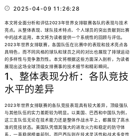
2025-04-09 11:26:28
本文将全面分析和评估2023年世界女排联赛各队的表现与技术
亮点。从整体表现、球队技术特点、个人球员的突出贡献到比赛
中的战术运用，本文将为读者提供一个系统性的回顾与评估。
2023年世界女排联赛，各国队伍在比赛中的表现和技术亮点各
具特色，而不同风格的球队和球员之间的对比也展现了排球运动
的多样性与竞争激烈性。本文将根据这些方面深入剖析，为读者
展现出这场全球顶级女排赛事的技术细节和精彩瞬间。
1、整体表现分析：各队竞技
水平的差异
2023年世界女排联赛的各队竞技表现具有较大差异，顶级强队
与其他队伍的实力差距较为明显。以美国、巴西和中国队为例，
这三支队伍无论在技术能力还是整体作战水平上，都展现了高水
准的竞技状态。美国队凭借其强大的进攻火力和稳定的防守体
系，一直稳居榜单前列。而巴西队则在技术灵活性和战术多变性