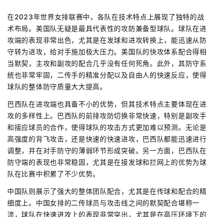
在2023年世界女排联赛中，各队在技术特点上展现了独特的战
术布局。美国队无疑是最具代表性的攻防兼备型球队。球队在进
攻端的表现非常出色，尤其是在发球和进攻转换上，能迅速从防
守转为进攻，给对手施加极大压力。美国队的快攻体系配合得相
当默契，主攻和副攻的配合几乎没有任何死角。此外，其防守系
统也非常牢固，二传手的精准分配以及自由人的快速反应，使得
球队的整体防守质量大大提高。
巴西队在进攻端也具备不小的优势，但其技术特点主要体现在进
攻的多样性上。巴西队的前排攻防切换非常快速，特别是副攻手
和接应球员的合作，使得球队的攻击方式更加难以预测。无论是
高强度的背飞攻击，还是快速的快速进攻，巴西队都能迅速进行
调整，并在对手防守的薄弱环节形成突破。另一方面，巴西队在
防守端的表现也非常稳固，尤其是在接发球和拦网上的优势为球
队在比赛中积累了不少优势。
中国队则展示了强大的整体团队配合，尤其是在传球和配合的精
细度上。中国女排的二传球员与攻击线之间的默契配合堪称一
流，球队在快速进攻上的表现非常突出，尤其是在高压环境下的