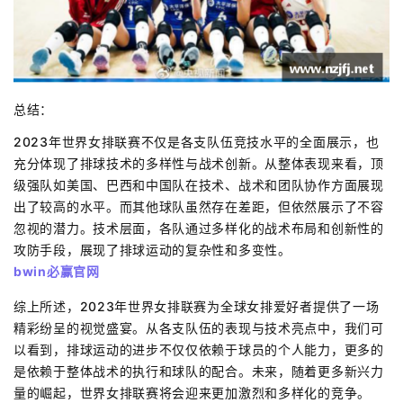
总结：
2023年世界女排联赛不仅是各支队伍竞技水平的全面展示，也
充分体现了排球技术的多样性与战术创新。从整体表现来看，顶
级强队如美国、巴西和中国队在技术、战术和团队协作方面展现
出了较高的水平。而其他球队虽然存在差距，但依然展示了不容
忽视的潜力。技术层面，各队通过多样化的战术布局和创新性的
攻防手段，展现了排球运动的复杂性和多变性。
bwin必赢官网
综上所述，2023年世界女排联赛为全球女排爱好者提供了一场
精彩纷呈的视觉盛宴。从各支队伍的表现与技术亮点中，我们可
以看到，排球运动的进步不仅仅依赖于球员的个人能力，更多的
是依赖于整体战术的执行和球队的配合。未来，随着更多新兴力
量的崛起，世界女排联赛将会迎来更加激烈和多样化的竞争。