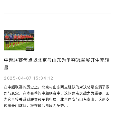
中超联赛焦点战北京与山东为争夺冠军展开生死较
量
2025-04-07 15:34:12
在中超联赛的历史上，北京与山东两支强队的对决总是充满了激
烈与悬念。在本赛季的中超联赛中，这场焦点之战尤为重要，因
为它直接关系到联赛冠军的归属。北京国安与山东泰山，这两支
传统豪门球队，将在最后阶段为争夺...