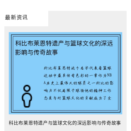
最新资讯
科比布莱恩特遗产与篮球文化的深远影响与传奇故事