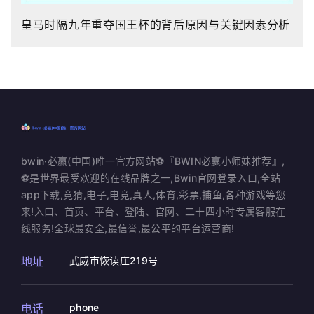
皇马时隔九年重夺国王杯的背后原因与关键因素分析
bwin·必赢(中国)唯一官方网站⚽️『BWIN必赢小师妹推荐』,
⚽️是世界最受欢迎的在线品牌之一,Bwin官网登录入口,全站
app下载,竞猜,电子,电竞,真人,体育,彩票,捕鱼,各种游戏等您
来!入口、首页、平台、登陆、官网、二十四小时专属客服在
线服务!全球最安全,最信誉,最公平的平台运营商!
地址
武威市恢读庄219号
电话
phone