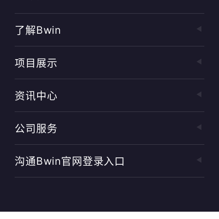
了解bwin
项目展示
资讯中心
公司服务
沟通bwin官网登录入口