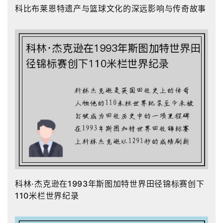
科比布莱恩特遗产与篮球文化的深远影响与传奇故事
科林·杰克逊在1993年斯图加特世界田径锦标赛创下
110米栏世界纪录