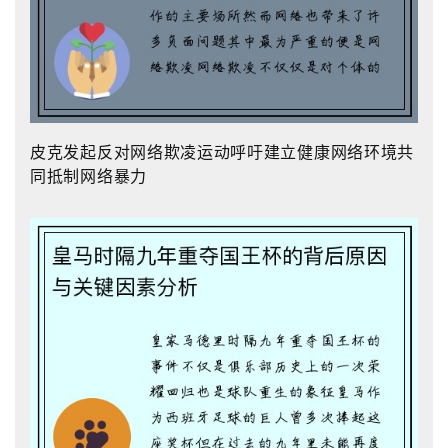
皮克发起反对网络欺凌运动呼吁建立健康网络环境共
同抵制网络暴力