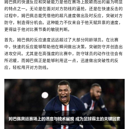
姆巴佩的快速反应和突破能力是他在赛场上脱颖而出的最为明显
的特点之一。无论是在面对对方防线的逼抢，还是在快速反击的
过程中，姆巴佩总能凭借他的超凡速度做出及时反应，突破对方
防守，制造得分机会。这种能力不仅来自于他天赋异禀的速度，
更得益于他对比赛节奏的敏锐判断。
首先，姆巴佩的反应速度远远超过了大部分同龄球员。在比赛
中，快速的反应能够帮助他在瞬间做出决策，突破防守并创造出
进攻空间。尤其是在高强度的比赛中，防守球员的动作往往会有
所迟缓，而姆巴佩正是能够利用这一点，迅速做出突破性的反
应，轻松甩开对方防线。