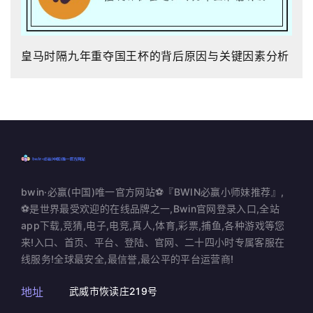
皇马时隔九年重夺国王杯的背后原因与关键因素分析
bwin·必赢(中国)唯一官方网站⚽️『BWIN必赢小师妹推荐』,
⚽️是世界最受欢迎的在线品牌之一,Bwin官网登录入口,全站
app下载,竞猜,电子,电竞,真人,体育,彩票,捕鱼,各种游戏等您
来!入口、首页、平台、登陆、官网、二十四小时专属客服在
线服务!全球最安全,最信誉,最公平的平台运营商!
地址
武威市恢读庄219号