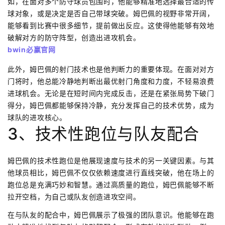
如，在面对多个防守球员包围时，他能够精准地选择最合适的传
球对象，或是决定是否自己带球突破。姆巴佩的视野非常开阔，
能够看到比赛中很多细节，提前做出反应。这使得他能够有效地
破解对方的防守阵型，创造出进攻机会。
bwin必赢官网
此外，姆巴佩的射门技术也是他判断力的重要体现。在面对对方
门将时，他总能冷静地判断出最优射门角度和力度，不轻易浪费
进球机会。无论是在短时间内完成反击，还是在紧张局势下破门
得分，姆巴佩都能够保持冷静，充分发挥自己的技术优势，成为
球队的进攻核心。
3、技术性跑位与队友配合
姆巴佩的技术性跑位是他展现速度与技术的另一关键因素。与其
他球员相比，姆巴佩不仅仅依赖速度进行直线突破，他在场上的
跑位总是充满巧妙和智慧。通过高质量的跑位，姆巴佩能够不断
拉开空档，为自己或队友创造进攻空间。
在与队友的配合中，姆巴佩展示了极强的团队意识。他能够在跑