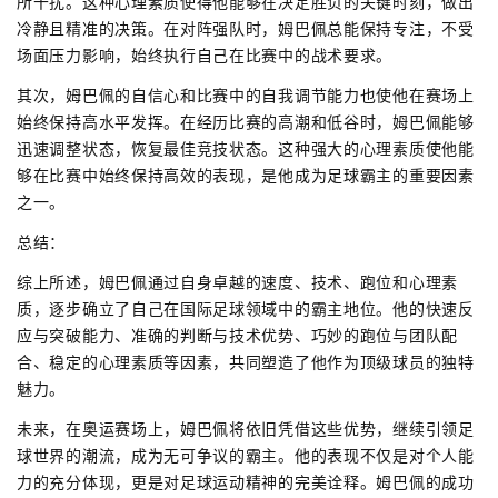
所干扰。这种心理素质使得他能够在决定胜负的关键时刻，做出
冷静且精准的决策。在对阵强队时，姆巴佩总能保持专注，不受
场面压力影响，始终执行自己在比赛中的战术要求。
其次，姆巴佩的自信心和比赛中的自我调节能力也使他在赛场上
始终保持高水平发挥。在经历比赛的高潮和低谷时，姆巴佩能够
迅速调整状态，恢复最佳竞技状态。这种强大的心理素质使他能
够在比赛中始终保持高效的表现，是他成为足球霸主的重要因素
之一。
总结：
综上所述，姆巴佩通过自身卓越的速度、技术、跑位和心理素
质，逐步确立了自己在国际足球领域中的霸主地位。他的快速反
应与突破能力、准确的判断与技术优势、巧妙的跑位与团队配
合、稳定的心理素质等因素，共同塑造了他作为顶级球员的独特
魅力。
未来，在奥运赛场上，姆巴佩将依旧凭借这些优势，继续引领足
球世界的潮流，成为无可争议的霸主。他的表现不仅是对个人能
力的充分体现，更是对足球运动精神的完美诠释。姆巴佩的成功