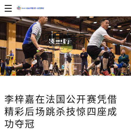
项目展示
首页
项目展示
李梓嘉在法国公开赛凭借精彩后场跳杀技惊四座成功夺冠
李梓嘉在法国公开赛凭借
精彩后场跳杀技惊四座成
功夺冠