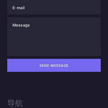
E-mail
Message
SEND MESSAGE
导航