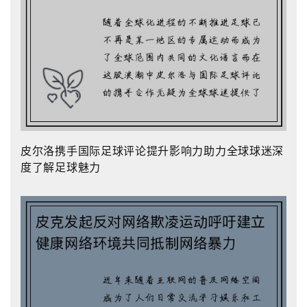
皮尔洛携手国际足球评论提升影响力助力全球球迷深
度了解足球魅力