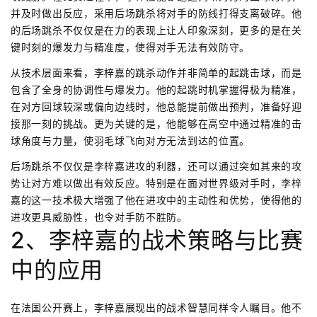
并及时做出反应，采用后场跳杀将对手的防线打得支离破碎。他
的后场跳杀不仅仅是在力的表现上让人印象深刻，更多的是在关
键时刻的爆发力与精准度，使得对手无法有效防守。
从技术层面来看，李梓嘉的跳杀动作并非简单的起跳击球，而是
包含了全身的协调性与爆发力。他的起跳时机掌握得极为精准，
在对方回球较深或偏向边线时，他总能提前做出预判，准备好迎
接那一刻的挑战。更为关键的是，他能够在高空中通过精准的击
球角度与力量，使羽毛球飞向对方无法到达的位置。
后场跳杀不仅仅是李梓嘉进攻的利器，还可以通过突如其来的攻
势让对方难以做出有效反应。特别是在面对世界级对手时，李梓
嘉的这一技术极大增强了他在进攻中的主动性和优势，使得他的
进攻更具威胁性，也令对手防不胜防。
2、李梓嘉的战术策略与比赛
中的应用
在法国公开赛上，李梓嘉展现出的战术智慧同样令人瞩目。他不