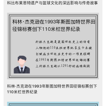
科比布莱恩特遗产与篮球文化的深远影响与传奇故事
科林·杰克逊在1993年斯图加特世界田径锦标赛创下
110米栏世界纪录