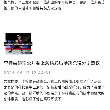
雄气概。李云龙不仅是一位杰出的军事指挥员，更是一位人民英
雄，他的卓越才华和独特魅力深深吸...
李梓嘉越南公开赛上演精彩后场跳杀得分引热议
2026-05-17 12:44:31
文章摘要：李梓嘉在越南公开赛上的精彩表现引发了广泛热议，
尤其是他在比赛中上演的一记精彩后场跳杀得分，成为了赛后讨
论的焦点。这一精彩瞬间不仅展示了李梓嘉超凡的技术和强大的
身体素质，也彰显了他在高压环境下...