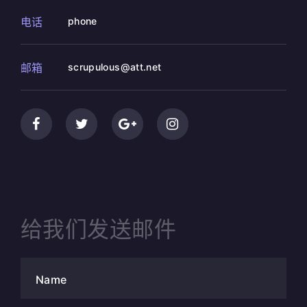
电话
phone
邮箱
scrupulous@att.net
给我们发送邮件
Name