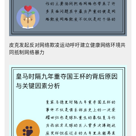
皮克发起反对网络欺凌运动呼吁建立健康网络环境共
同抵制网络暴力