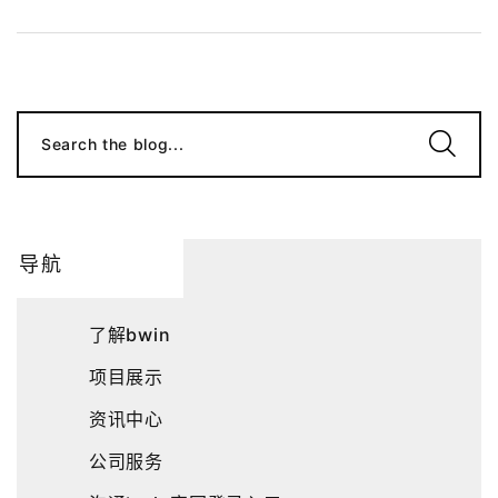
Search the blog...
导航
了解bwin
项目展示
资讯中心
公司服务