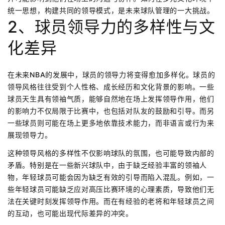
统一思想，构建共同的领导模式，是未来球队管理的一大挑战。
2、球员领导力的多样性与文
化差异
在未来NBA的发展中，球员的领导力将变得愈加多样化。球员的
领导风格往往受到个人性格、成长经历和文化背景的影响。一些
球员天生具有领袖气质，能够自然地在场上发挥领导作用，他们
的影响力不仅局限于比赛中，也包括对队友的鼓励和引导。而另
一些球员则可能在场上更多地依靠技术能力，而非语言或行为来
展现领导力。
这种领导风格的多样性不仅影响球队的氛围，也可能导致内部的
矛盾。特别是在一些新兴球队中，由于缺乏经验丰富的领袖人
物，年轻球员可能会因为缺乏有效的引导而陷入混乱。例如，一
些年轻球员可能缺乏应对高压比赛环境的心理素质，导致他们无
法在关键时刻发挥领导作用。而在有经验的老将和年轻球员之间
的互动，也可能出现代际差异的冲突。