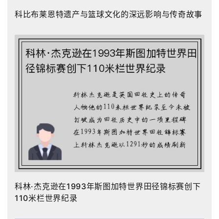
科比布莱恩特遗产与篮球文化的深远影响与传奇故事
科林·杰克逊在1993年斯图加特世界田径锦标赛创下
110米栏世界纪录