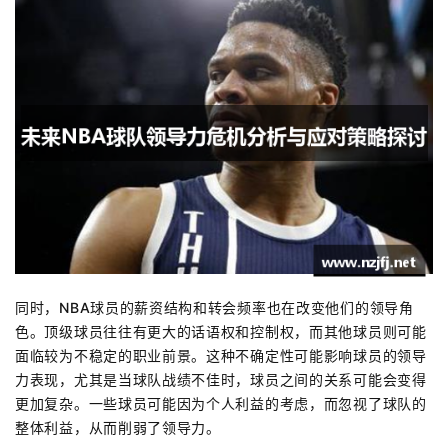
同时，NBA球员的薪资结构和转会频率也在改变他们的领导角
色。顶级球员往往有更大的话语权和控制权，而其他球员则可能
面临较为不稳定的职业前景。这种不确定性可能影响球员的领导
力表现，尤其是当球队战绩不佳时，球员之间的关系可能会变得
更加复杂。一些球员可能因为个人利益的考虑，而忽视了球队的
整体利益，从而削弱了领导力。