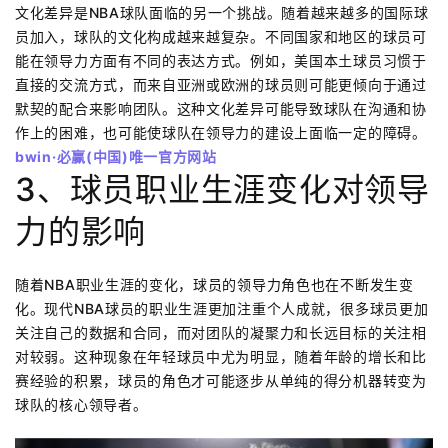
文化差异是NBA球队面临的另一个挑战。随着越来越多的国际球
员加入，球队的文化构成越来越复杂。不同国家和地区的球员可
能在领导力方面有不同的表达方式。例如，美国本土球员习惯于
直接的交流方式，而来自亚洲或欧洲的球员则可能更倾向于通过
默契的配合来影响团队。这种文化差异可能导致球队在沟通和协
作上的困难，也可能使球队在领导力的建设上面临一定的障碍。
bwin·必赢(中国)唯一官方网站
3、球员职业生涯变化对领导
力的影响
随着NBA职业生涯的变化，球员的领导力角色也在不断发生变
化。现代NBA球员的职业生涯更加注重个人成就，很多球员更加
关注自己的数据和合同，而对团队的凝聚力和长远目标的关注相
对较弱。这种现象在年轻球员中尤为明显，随着年龄的增长和比
赛经验的积累，球员的角色才可能逐步从单纯的得分机器转变为
球队的核心领导者。