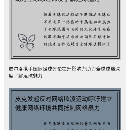
皮尔洛携手国际足球评论提升影响力助力全球球迷深
度了解足球魅力