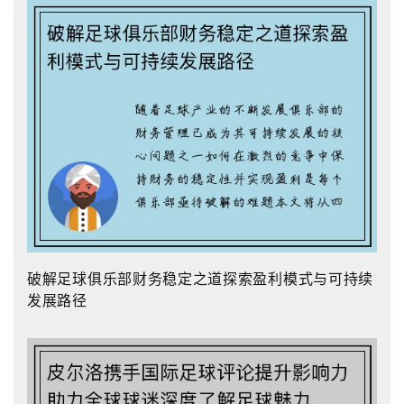
破解足球俱乐部财务稳定之道探索盈利模式与可持续
发展路径