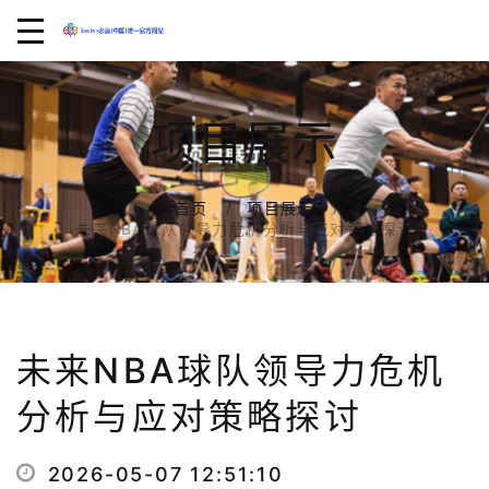
项目展示
首页
项目展示
未来NBA球队领导力危机分析与应对策略探讨
未来NBA球队领导力危机
分析与应对策略探讨
2026-05-07 12:51:10