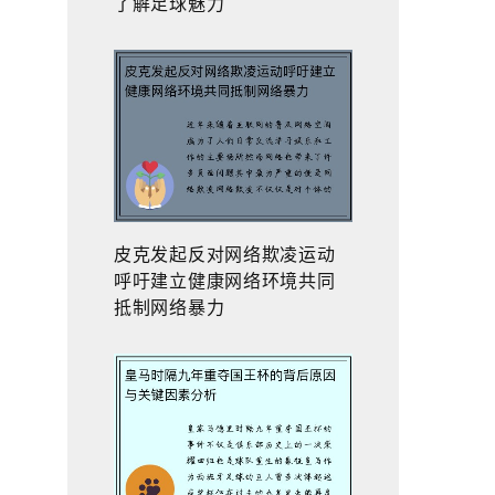
了解足球魅力
皮克发起反对网络欺凌运动
呼吁建立健康网络环境共同
抵制网络暴力