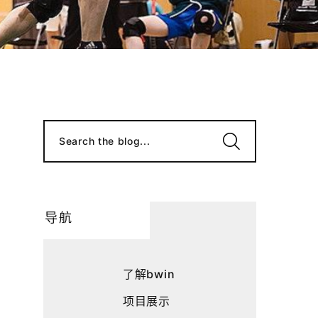
Search the blog...
导航
了解bwin
项目展示