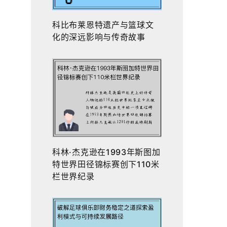
科比布莱恩特遗产与篮球文
化的深远影响与传奇故事
科林·杰克逊在1993年斯图加
特世界田径锦标赛创下110米
栏世界纪录