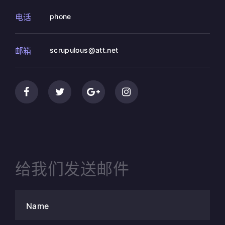
电话
phone
邮箱
scrupulous@att.net
给我们发送邮件
Name