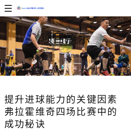
项目展示
首页
项目展示
提升进球能力的关键因素 弗拉霍维奇四场比赛中的成功秘诀
提升进球能力的关键因素
弗拉霍维奇四场比赛中的
成功秘诀