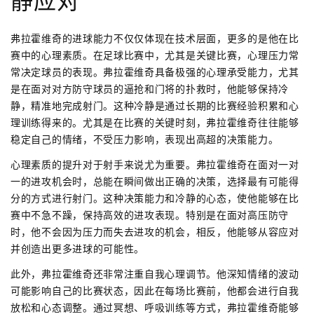
静应对
弗拉霍维奇的进球能力不仅仅体现在技术层面，更多的是他在比
赛中的心理素质。在足球比赛中，尤其是关键比赛，心理压力常
常决定球员的表现。弗拉霍维奇具备极强的心理承受能力，尤其
是在面对对方防守球员的逼抢和门将的扑救时，他能够保持冷
静，精准地完成射门。这种冷静是通过长期的比赛经验积累和心
理训练得来的。尤其是在比赛的关键时刻，弗拉霍维奇往往能够
稳定自己的情绪，不受压力影响，表现出高超的决策能力。
心理素质的提升对于射手来说尤为重要。弗拉霍维奇在面对一对
一的进攻机会时，总能在瞬间做出正确的决策，选择最有可能得
分的方式进行射门。这种决策能力和冷静的心态，使他能够在比
赛中不急不躁，保持高效的进攻表现。特别是在面对高压防守
时，他不会因为压力而失去进攻的机会，相反，他能够从容应对
并创造出更多进球的可能性。
此外，弗拉霍维奇还非常注重自我心理调节。他深知情绪的波动
可能影响自己的比赛状态，因此在每场比赛前，他都会进行自我
放松和心态调整。通过冥想、呼吸训练等方式，弗拉霍维奇能够