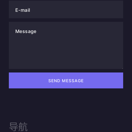
E-mail
Message
SEND MESSAGE
导航