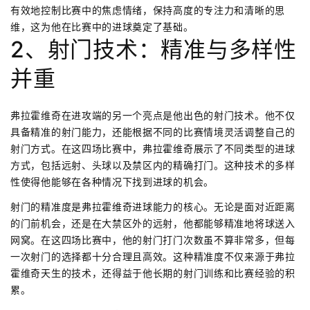
有效地控制比赛中的焦虑情绪，保持高度的专注力和清晰的思
维，这为他在比赛中的进球奠定了基础。
2、射门技术：精准与多样性
并重
弗拉霍维奇在进攻端的另一个亮点是他出色的射门技术。他不仅
具备精准的射门能力，还能根据不同的比赛情境灵活调整自己的
射门方式。在这四场比赛中，弗拉霍维奇展示了不同类型的进球
方式，包括远射、头球以及禁区内的精确打门。这种技术的多样
性使得他能够在各种情况下找到进球的机会。
射门的精准度是弗拉霍维奇进球能力的核心。无论是面对近距离
的门前机会，还是在大禁区外的远射，他都能够精准地将球送入
网窝。在这四场比赛中，他的射门打门次数虽不算非常多，但每
一次射门的选择都十分合理且高效。这种精准度不仅来源于弗拉
霍维奇天生的技术，还得益于他长期的射门训练和比赛经验的积
累。