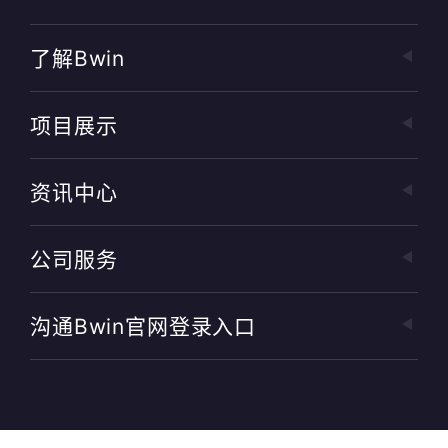
了解bwin
项目展示
资讯中心
公司服务
沟通bwin官网登录入口