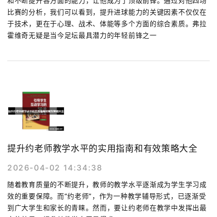
和不断提升各方面的能力，让他成为了顶级前锋。通过对他四场
比赛的分析，我们可以看到，提升进球能力的关键因素不仅仅在
于技术，更在于心理、战术、体能等多个方面的综合素质。弗拉
霍维奇无疑是当今足坛最具潜力的年轻前锋之一
提升约老师教学水平的实用指南和有效策略大全
2026-04-02 14:34:38
随着教育质量的不断提升，教师的教学水平逐渐成为学生学习成
效的重要保障。而“约老师”，作为一种教学辅导形式，已逐渐受
到广大学生和家长的青睐。然而，要让约老师在教学中发挥出最