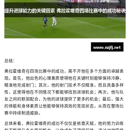
总结：
弗拉霍维奇在四场比赛中的成功，离不开他在多个方面的卓越表
现。首先，他出色的心理素质使得他在关键时刻能够保持冷静、
精准地完成射门；其次，他的射门技术不仅精准，而且具备多样
性，这使得他在不同情况下都能够找到进球机会；再次，他与队
友之间的默契配合，为他的进球提供了更多的机会；最后，强大
的体能和身体素质让他能够保持高效的竞技状态，从而在整场比
赛中持续制造威胁。
总体来看，弗拉霍维奇的成功不仅仅是依靠天赋，他的努力训练