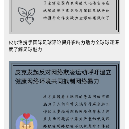
皮尔洛携手国际足球评论提升影响力助力全球球迷深
度了解足球魅力