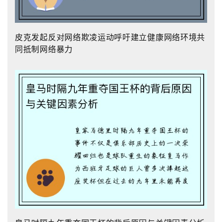
皮克发起反对网络欺凌运动呼吁建立健康网络环境共
同抵制网络暴力