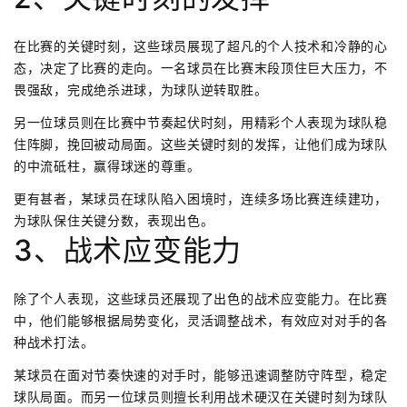
在比赛的关键时刻，这些球员展现了超凡的个人技术和冷静的心
态，决定了比赛的走向。一名球员在比赛末段顶住巨大压力，不
畏强敌，完成绝杀进球，为球队逆转取胜。
另一位球员则在比赛中节奏起伏时刻，用精彩个人表现为球队稳
住阵脚，挽回被动局面。这些关键时刻的发挥，让他们成为球队
的中流砥柱，赢得球迷的尊重。
更有甚者，某球员在球队陷入困境时，连续多场比赛连续建功，
为球队保住关键分数，表现出色。
3、战术应变能力
除了个人表现，这些球员还展现了出色的战术应变能力。在比赛
中，他们能够根据局势变化，灵活调整战术，有效应对对手的各
种战术打法。
某球员在面对节奏快速的对手时，能够迅速调整防守阵型，稳定
球队局面。而另一位球员则擅长利用战术硬汉在关键时刻为球队