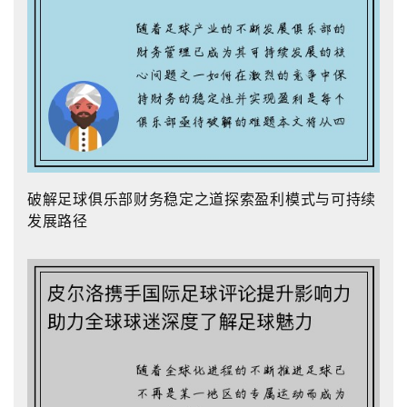
破解足球俱乐部财务稳定之道探索盈利模式与可持续
发展路径