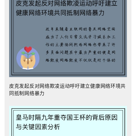
皮克发起反对网络欺凌运动呼吁建立健康网络环境共
同抵制网络暴力