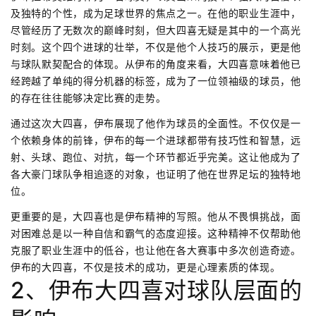
及独特的个性，成为足球世界的焦点之一。在他的职业生涯中，
尽管经历了无数次的巅峰时刻，但大四喜无疑是其中的一个高光
时刻。这个四个进球的壮举，不仅是他个人技巧的展示，更是他
与球队默契配合的体现。从伊布的角度来看，大四喜意味着他已
经跨越了单纯的得分机器的标签，成为了一位领袖级的球员，他
的存在往往能够决定比赛的走势。
通过这次大四喜，伊布展现了他作为球员的全面性。不仅仅是一
个依赖身体的前锋，伊布的每一个进球都带有技巧性和智慧，远
射、头球、跑位、对抗，每一个环节都近乎完美。这让他成为了
各大豪门球队争相追逐的对象，也证明了他在世界足坛的独特地
位。
更重要的是，大四喜也是伊布精神的写照。他从不畏惧挑战，面
对困难总是以一种自信和霸气的态度迎接。这种精神不仅帮助他
克服了职业生涯中的低谷，也让他在各大赛事中多次创造奇迹。
伊布的大四喜，不仅是技术的成功，更是心理素质的体现。
2、伊布大四喜对球队层面的