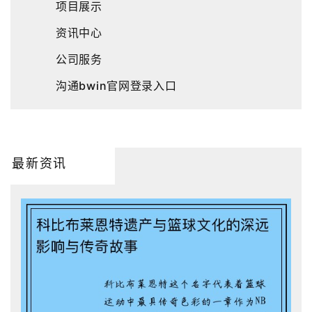
项目展示
资讯中心
公司服务
沟通bwin官网登录入口
最新资讯