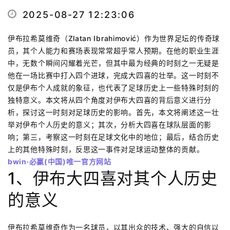
2025-08-27 12:23:06
伊布拉希莫维奇（Zlatan Ibrahimović）作为世界足坛的传奇球
员，其个人能力和赛场表现常常超乎常人预期。在他的职业生涯
中，无数个瞬间闪耀着光芒，但其中最为经典的时刻之一无疑是
他在一场比赛中打入四个进球，完成大四喜的壮举。这一时刻不
仅是伊布个人成就的象征，也代表了足球历史上一些特殊时刻的
独特意义。本文将从四个角度对伊布大四喜的背后意义进行分
析，探讨这一时刻对足球历史的影响。首先，本文将阐述这一壮
举对伊布个人历史的意义；其次，分析大四喜在球队层面的影
响；第三，考察这一时刻在足球文化中的地位；最后，结合历史
上的其他特殊时刻，反思这一事件对足球运动整体的贡献。
bwin·必赢(中国)唯一官方网站
1、伊布大四喜对其个人历史
的意义
伊布拉希莫维奇作为一名球员，以其出众的技术、强大的自信以