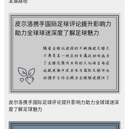
发展路径
皮尔洛携手国际足球评论提升影响力助力全球球迷深
度了解足球魅力