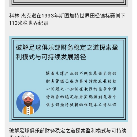
科林·杰克逊在1993年斯图加特世界田径锦标赛创下
110米栏世界纪录
破解足球俱乐部财务稳定之道探索盈利模式与可持续