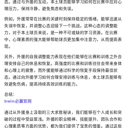
态。通过与外援的互动，本土球员能够学习如何在比赛中应对心
理压力，保持冷静，避免焦虑和失误。
例如，外援常常在比赛的关键时刻保持稳定的情绪，能够迅速从
失误中恢复，并调整心态迎接下一个挑战。这种心态的调整能
力，对于本土球员来说，是一种不可或缺的学习资源。在比赛
中，心理素质的强大能够帮助球员更加集中注意力，从而提高表
现。
另外，外援的自我调整能力表现在他们能够在比赛和训练之外合
理安排自己的休息和恢复。高强度的比赛和训练往往会带来身体
和心理上的疲惫，而外援能够通过科学的恢复手段保持最佳状
态。通过向外援学习如何合理安排训练与休息，本土球员能够有
效避免伤病，提高持续高效训练的能力。
总结：
bwin必赢官网
通过从外援身上汲取的三大求胜秘诀，我们能够在个人成长和突
破的过程中受益匪浅。外援的职业精神、技能提升、团队合作和
心理素质等方面的优势，都为我们提供了宝贵的借鉴。通过这些