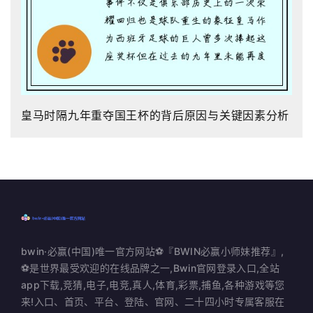
皇马时隔九年重夺国王杯的背后原因与关键因素分析
bwin·必赢(中国)唯一官方网站⚽️『BWIN必赢小师妹推荐』,
⚽️是世界最受欢迎的在线品牌之一,Bwin官网登录入口,全站
app下载,竞猜,电子,电竞,真人,体育,彩票,捕鱼,各种游戏等您
来!入口、首页、平台、登陆、官网、二十四小时专属客服在