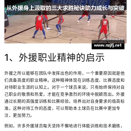
1、外援职业精神的启示
外援之所以能够在团队中发挥出色的作用，一个重要原因就是他
们具备高度的职业精神。这种精神体现在训练态度、比赛态度和
对待职业生涯的认知上。对于一个球员来说，只有始终保持对自
己职业的敬畏和热爱，才能在竞争激烈的环境中脱颖而出。外援
通过长期的高强度训练和比赛经验，培养出对自身要求的极高标
准。这种对待工作的态度，可以帮助本土球员在比赛中更加专
注，更加努力。
例如，许多外援球员每天坚持不懈地进行体能训练和技术磨练，