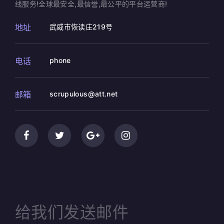
线服务!全球最安全,最信誉,最公平的平台运营商!
地址
武威市恢读庄219号
电话
phone
邮箱
scrupulous@att.net
给我们发送邮件