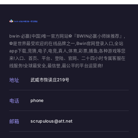
bwin·必赢(中国)唯一官方网站⚽️『BWIN必赢小师妹推荐』,
⚽️是世界最受欢迎的在线品牌之一,Bwin官网登录入口,全站
app下载,竞猜,电子,电竞,真人,体育,彩票,捕鱼,各种游戏等您
来!入口、首页、平台、登陆、官网、二十四小时专属客服在
线服务!全球最安全,最信誉,最公平的平台运营商!
地址
武威市恢读庄219号
电话
phone
邮箱
scrupulous@att.net