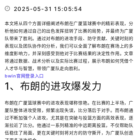
2025-05-31 15:05:54
本文将从四个方面详细阐述布朗在广厦篮球赛中的精彩表现，分
析他如何通过自己的出色发挥扭转了比赛的局势，并最终为广厦
队带来了胜利。通过对布朗的进攻手段、防守贡献、关键时刻的
表现以及团队协作的分析，我们可以全面了解布朗在赛场上的多
维度影响力，并深刻感受到他对于比赛结果的决定性作用。文章
将通过数据、战术分析以及实际比赛过程，展示布朗如何凭借个
人才华与智慧，带领广厦队走向胜利。
bwin官网登录入口
1、布朗的进攻爆发力
布朗在广厦篮球赛中的进攻表现堪称惊艳。在比赛的上半场，广
厦队整体进攻受限，频繁出现失误，比分落后于对手。而布朗通
过不断加强个人进攻，尤其是在突破与投篮方面的高效表现，逐
渐拉近了比分。他通过一系列精准的中远距离投篮，不仅帮助队
伍稳住了局面，更在关键时刻将对方的防守撕开，为广厦队创造