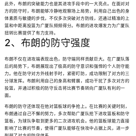
此外，布朗的突破能力也是其进攻手段中的一大亮点。在面对对
方的防守时，布朗能够冷静地观察场上局势，利用自己出色的身
体素质与敏捷的步伐，不仅多次突破对方防线，还通过精准的上
篮和中距离投篮为广厦队频频得分。布朗的进攻爆发力为广厦队
扭转比赛提供了有力支持。
2、布朗的防守强度
布朗不仅在进攻端表现出色，防守端同样贡献巨大。在广厦队落
后的局势下，布朗展现出了极高的防守意识和强悍的个人防守能
力。他在防守对方外线射手时，紧密盯防，成功限制了对方的三
分球发挥。布朗利用自己的身高和臂展，成功干扰了多次对方的
投篮，并通过积极的防守反击将比赛节奏转向广厦队有利的一
面。
布朗的防守还体现在他对篮板球的争抢上。在比赛的关键时刻，
布朗通过自己不懈的努力，多次帮助广厦队抢下进攻篮板和防守
篮板，为球队争取到更多的二次进攻机会。他的篮板球能力直接
影响了比赛的节奏，使得广厦队能够在快攻中占据上风，进一步
削弱了对方的防守体系。