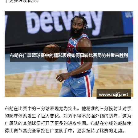
了更多进攻机会。
布朗在比赛中的三分球表现尤为突出。他精准的三分投射让对手
的防守体系发生了巨大变化。对方不得不加强外线的防守，这为
广厦队的其他球员打开了更多的进攻空间。布朗在外线的威胁使
得比赛节奏完全掌控在广厦队手中，逐步扭转了比赛的走势。