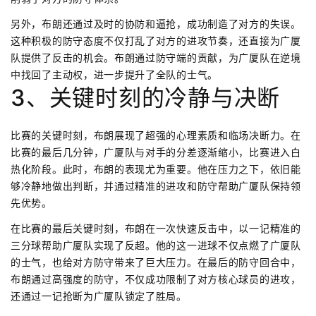
另外，布朗还通过及时的协防和逼抢，成功制造了对方的失误。
这种积极的防守态度不仅打乱了对方的进攻节奏，还直接为广厦
队提供了反击的机会。布朗通过防守端的贡献，为广厦队在逆境
中找回了主动权，进一步提升了全队的士气。
3、关键时刻的冷静与决断
比赛的关键时刻，布朗展现了超强的心理素质和临场决断力。在
比赛的最后几分钟，广厦队与对手的分差逐渐缩小，比赛进入白
热化阶段。此时，布朗的表现尤为重要。他在压力之下，依旧能
够冷静地做出判断，并通过精准的进攻和防守帮助广厦队保持领
先优势。
在比赛的最后关键时刻，布朗在一次快速反击中，以一记精准的
三分球帮助广厦队实现了反超。他的这一进球不仅点燃了广厦队
的士气，也给对方防守带来了巨大压力。在最后的防守回合中，
布朗通过高强度的防守，不仅成功限制了对方核心球员的进攻，
还通过一记抢断为广厦队锁定了胜局。