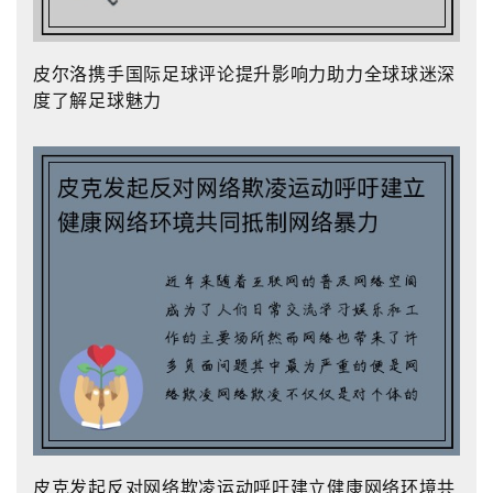
皮尔洛携手国际足球评论提升影响力助力全球球迷深
度了解足球魅力
皮克发起反对网络欺凌运动呼吁建立健康网络环境共