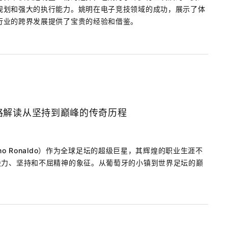
规划和强大的执行能力。姚明在电子竞技领域的成功，展示了体
行业的跨界发展提供了宝贵的经验和借鉴。
路解读从坚持到巅峰的传奇历程
ano Ronaldo）作为全球足坛的超级巨星，其辉煌的职业生涯不
毅力、坚持和不屈精神的象征。从葡萄牙的小镇到世界足坛的巅