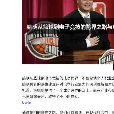
姚明从篮球到电子竞技的成功跨界，不仅是他个人职业
姚明跨界的决策建立在对电竞行业潜力的深刻理解和对
机遇，为姚明提供了一个成功跨界的沃土。而在产业布
迅速崭露头角，取得了不小的成就。
bwin
通过姚明的跨界之路，我们可以看到，在现代社会中，