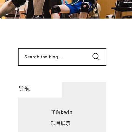
Search the blog...
导航
了解bwin
项目展示