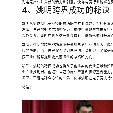
为电竞产业注入新的活力和创意，使得电竞行业能够在
4、姚明跨界成功的秘诀
姚明从篮球到电子竞技的成功跨界并非偶然，背后有着
发挥了自己的知名度和影响力，这使得他能够在电竞行
合作关系，姚明在进入这一新领域时，能够迅速打开局
其次，姚明的跨界成功离不开他对电竞行业的深入了解
队的帮助，而是自己深入学习电竞的相关知识，了解玩
技产业中能够提出更具前瞻性的战略和方向。
最后，姚明的跨界成功也得益于他扎实的商业思维和资
个产业推动者。他通过自己的商业智慧和资源整合能力
发展。正是这种全方位的布局，使得姚明在电子竞技行
总结：