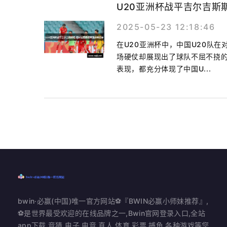
U20亚洲杯战平吉尔吉斯
2025-05-23 12:18:46
在U20亚洲杯中，中国U20队在
场硬仗却展现出了球队不屈不挠
表现，都充分体现了中国U...
bwin·必赢(中国)唯一官方网站⚽️『BWIN必赢小师妹推荐』,
⚽️是世界最受欢迎的在线品牌之一,Bwin官网登录入口,全站
app下载,竞猜,电子,电竞,真人,体育,彩票,捕鱼,各种游戏等您