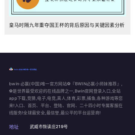
皇马时隔九年重夺国王杯的背后原因与关键因素分析
bwin·必赢(中国)唯一官方网站⚽️『BWIN必赢小师妹推荐』,
⚽️是世界最受欢迎的在线品牌之一,Bwin官网登录入口,全站
app下载,竞猜,电子,电竞,真人,体育,彩票,捕鱼,各种游戏等您
来!入口、首页、平台、登陆、官网、二十四小时专属客服在
线服务!全球最安全,最信誉,最公平的平台运营商!
地址
武威市恢读庄219号