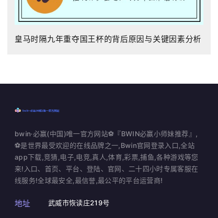
皇马时隔九年重夺国王杯的背后原因与关键因素分析
bwin·必赢(中国)唯一官方网站⚽️『BWIN必赢小师妹推荐』,
⚽️是世界最受欢迎的在线品牌之一,Bwin官网登录入口,全站
app下载,竞猜,电子,电竞,真人,体育,彩票,捕鱼,各种游戏等您
来!入口、首页、平台、登陆、官网、二十四小时专属客服在
线服务!全球最安全,最信誉,最公平的平台运营商!
地址
武威市恢读庄219号