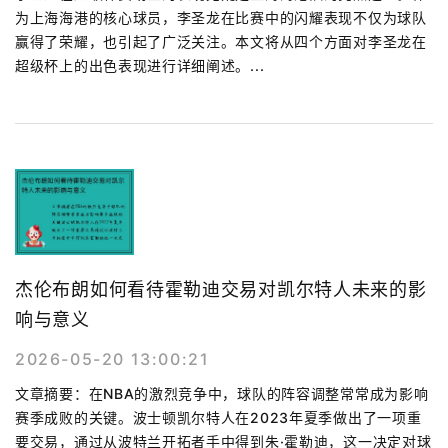
为上海海港的核心球员，李圣龙在比赛中的闪耀表现不仅为球队
赢得了荣耀，也引起了广泛关注。本文将从四个方面对李圣龙在
超级杯上的出色表现进行详细阐述。...
杰伦布朗如何看待霍勒迪交易对凯尔特人未来的影
响与意义
2026-05-20 13:00:21
文章摘要：在NBA的激烈竞争中，球队的阵容调整常常成为影响
赛季成败的关键。波士顿凯尔特人在2023年夏季做出了一项重
要交易，通过从波特兰开拓者手中得到朱·霍勒迪，这一决定对球