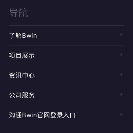
导航
了解bwin
项目展示
资讯中心
公司服务
沟通bwin官网登录入口