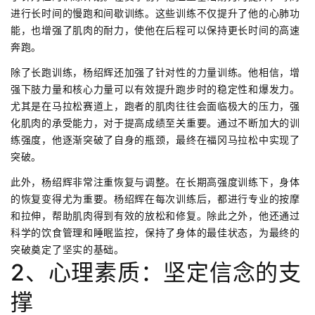
进行长时间的慢跑和间歇训练。这些训练不仅提升了他的心肺功
能，也增强了肌肉的耐力，使他在后程可以保持更长时间的高速
奔跑。
除了长跑训练，杨绍辉还加强了针对性的力量训练。他相信，增
强下肢力量和核心力量可以有效提升跑步时的稳定性和爆发力。
尤其是在马拉松赛道上，跑者的肌肉往往会面临极大的压力，强
化肌肉的承受能力，对于提高成绩至关重要。通过不断加大的训
练强度，他逐渐突破了自身的瓶颈，最终在福冈马拉松中实现了
突破。
此外，杨绍辉非常注重恢复与调整。在长期高强度训练下，身体
的恢复变得尤为重要。杨绍辉在每次训练后，都进行专业的按摩
和拉伸，帮助肌肉得到有效的放松和修复。除此之外，他还通过
科学的饮食管理和睡眠监控，保持了身体的最佳状态，为最终的
突破奠定了坚实的基础。
2、心理素质：坚定信念的支
撑