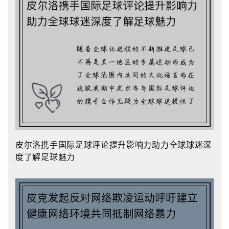
皮尔洛携手国际足球评论提升影响力助力全球球迷深
度了解足球魅力