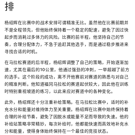
排
杨绍辉在比赛中的战术安排可谓精准无比。虽然他在比赛前期并
不是全程领先，但他始终保持着一个稳定的配速，避免了因过快
起步而消耗过多体力的风险。比赛的前半程，他坚持自己的节
奏，合理分配体力，不急于追赶其他选手，而是通过稳步推进来
寻找合适的时机。
在马拉松赛道的后半程，杨绍辉调整了自己的策略，开始逐渐加
速，尤其在最后的10公里，他通过强劲的冲刺，一举超越了前方
的选手。这个阶段的成功，离不开他赛前对赛道的熟悉与对自己
的精准判断。他知道福冈马拉松的赛道起伏较大，因此他在训练
时特别重视坡道的练习，以此来应对赛道中的各种变化。
此外，杨绍辉还十分注重补给策略。在马拉松比赛中，适时的补
充水分和能量对维持体力至关重要。杨绍辉在比赛中始终保持着
合理的补给节奏，避免了因脱水或能量不足而导致的失速。他的
补给站策略非常精妙，每次补给时，他都能快速而高效地补充水
分和能量，使得身体始终保持在一个最佳的竞技状态。