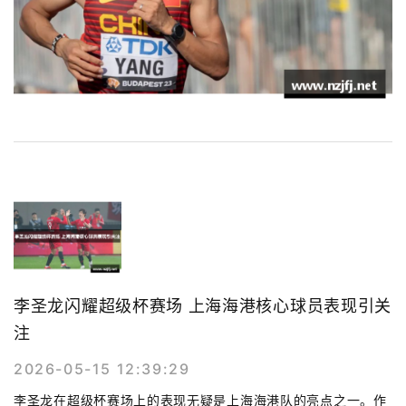
李圣龙闪耀超级杯赛场 上海海港核心球员表现引关
注
2026-05-15 12:39:29
李圣龙在超级杯赛场上的表现无疑是上海海港队的亮点之一。作