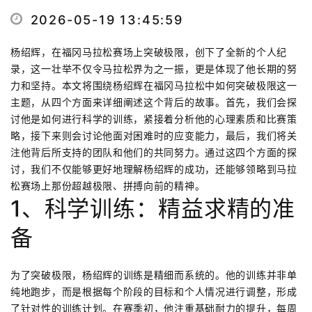
2026-05-19 13:45:59
杨绍辉，在福冈马拉松赛场上突破极限，创下了全新的个人纪
录，这一壮举不仅令马拉松界为之一振，更是体现了他长期的努
力和坚持。本文将围绕杨绍辉在福冈马拉松中如何突破极限这一
主题，从四个方面来详细阐述这个背后的故事。首先，我们会探
讨他是如何进行科学的训练，紧接着分析他的心理素质和比赛策
略，接下来则会讨论他面对困难时的应变能力，最后，我们将关
注他背后所支持的团队和他们的共同努力。通过这四个方面的探
讨，我们不仅能够更好地理解杨绍辉的成功，还能够领略到马拉
松赛场上那份超越极限、拼搏向前的精神。
1、科学训练：精益求精的准
备
为了突破极限，杨绍辉的训练是精细而系统的。他的训练并非单
纯地跑步，而是根据每个阶段的目标和个人情况进行调整，形成
了针对性的训练计划。在赛季初，他注重基础耐力的提升，每周