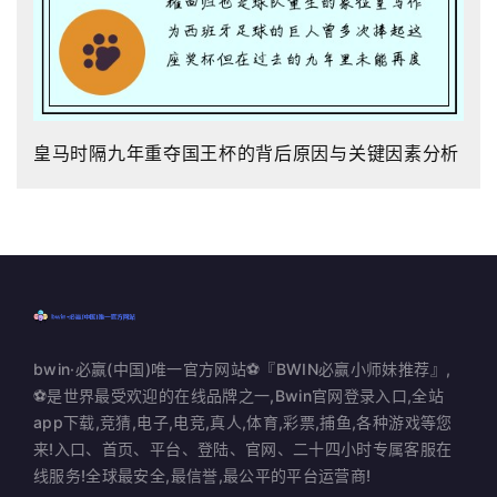
皇马时隔九年重夺国王杯的背后原因与关键因素分析
bwin·必赢(中国)唯一官方网站⚽️『BWIN必赢小师妹推荐』,
⚽️是世界最受欢迎的在线品牌之一,Bwin官网登录入口,全站
app下载,竞猜,电子,电竞,真人,体育,彩票,捕鱼,各种游戏等您
来!入口、首页、平台、登陆、官网、二十四小时专属客服在
线服务!全球最安全,最信誉,最公平的平台运营商!