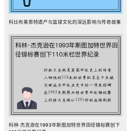
科比布莱恩特遗产与篮球文化的深远影响与传奇故事
科林·杰克逊在1993年斯图加特世界田径锦标赛创下