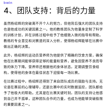
bwin
4、团队支持：背后的力量
虽然杨绍辉的突破离不开个人的努力，但他背后强大的团队支持
也是他成功的关键因素之一。他的教练团队为他量身定制了科学
的训练计划，并在训练过程中给予了他细致入微的指导和帮助。
教练的专业意见和对赛道的深入分析，使得杨绍辉能够在比赛中
做出正确的决策。
此外，杨绍辉的运动员营养师为他提供了精确的饮食方案，确保
他在比赛期间能够获得足够的能量和营养，避免因营养不良而导
致的体力下降。营养师还根据他的身体状态，定期调整饮食结
构，使得他的身体在最佳状态下迎接每一场比赛。
在比赛过程中，杨绍辉还得到了来自团队成员的鼓励与支持。无
论是在赛前的心理辅导，还是比赛中的实时数据监控，团队都给
予了他极大的帮助。尤其是在比赛关键时刻，团队的支持让他感
到自己并不孤单，这种团队合作的力量，也成为他能够突破极限
的重要因素之一。