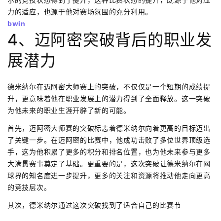
力的适应，也源于他对赛场氛围的充分利用。
bwin
4、迈阿密突破背后的职业发
展潜力
德米纳尔在迈阿密大师赛上的突破，不仅仅是一个短期的成绩提
升，更意味着他在职业发展上的潜力得到了全面释放。这一突破
为他未来的职业生涯开辟了新的可能。
首先，迈阿密大师赛的突破标志着德米纳尔向着更高的目标迈出
了关键一步。在迈阿密的比赛中，他成功击败了多位世界顶级选
手，这为他积累了更多的积分和排名位置，也为他未来参与更多
大满贯赛事奠定了基础。更重要的是，这次突破让德米纳尔在网
球界的知名度进一步提升，更多的关注和资源将推动他走向更高
的竞技层次。
其次，德米纳尔通过这次突破找到了适合自己的比赛节