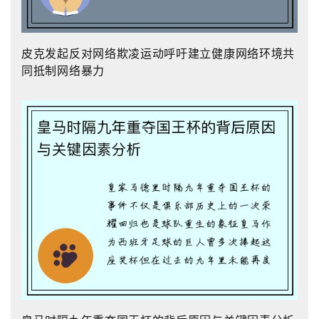
皮克发起反对网络欺凌运动呼吁建立健康网络环境共
同抵制网络暴力