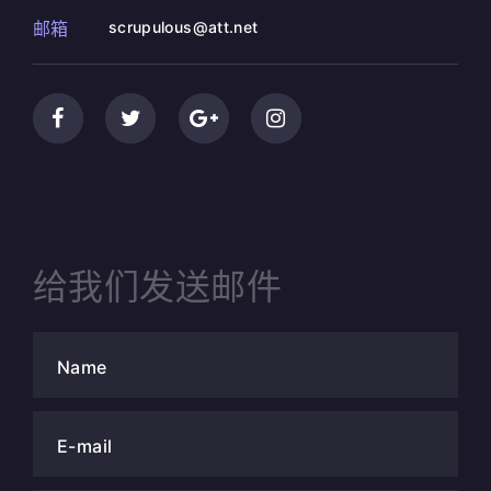
邮箱
scrupulous@att.net
给我们发送邮件
Name
E-mail