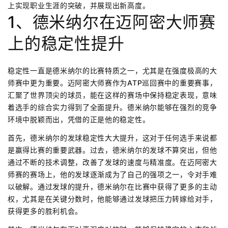
上实现职业生涯的突破，并展现出新高度。
1、德米纳尔在迈阿密大师赛
上的稳定性提升
稳定性一直是德米纳尔的比赛特质之一，尤其是在强度极高的大
师赛中更为重要。迈阿密大师赛作为ATP巡回赛中的重要赛事，
汇聚了世界顶尖的球员，能在这样的赛场中保持稳定表现，意味
着选手的综合实力得到了全面提升。德米纳尔能够在强烈的竞争
环境中脱颖而出，凭借的正是他的稳定性。
首先，德米纳尔的发球稳定性大大提升，这对于任何选手来说都
是赢得比赛的重要武器。过去，德米纳尔的发球不算突出，但他
通过不断的技术调整，改善了发球的速度与精准度。在迈阿密大
师赛的赛场上，他的发球逐渐成为了自己的强项之一，令对手难
以破解。通过发球的提升，德米纳尔在比赛中获得了更多的主动
权，尤其是在关键分数时，他能够通过发球把压力转嫁给对手，
获得更多的胜利机会。