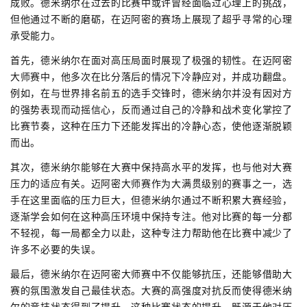
成败。德米纳尔在过去的比赛中或许曾经面临过心理上的挑战，
但他通过不断的磨砺，在迈阿密的赛场上展现了超乎寻常的心理
承受能力。
首先，德米纳尔在面对高压局面时展现了极强的韧性。在迈阿密
大师赛中，他多次在比分落后的情况下冷静应对，并成功翻盘。
例如，在与世界排名前五的选手交锋时，德米纳尔并没有因对方
的强势表现而动摇信心，反而通过自己的冷静和战术变化掌控了
比赛节奏，这种在压力下还能发挥出的冷静心态，使他逐渐脱颖
而出。
其次，德米纳尔能够在大赛中保持高水平的发挥，也与他对大赛
压力的适应有关。迈阿密大师赛作为大满贯级别的赛事之一，选
手在这里面临的压力巨大，但德米纳尔通过不断积累大赛经验，
逐渐学会如何在这种高压环境中保持专注。他对比赛的每一分都
不轻视，每一局都全力以赴，这种专注力帮助他在比赛中减少了
许多不必要的失误。
最后，德米纳尔在迈阿密大师赛中不仅能够抗压，还能够借助大
赛的氛围激发自己最佳状态。大赛的高强度对抗反而使得德米纳
尔的竞技状态得到了提升，这种比赛状态的提升，既源于他对压