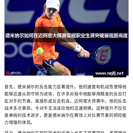
首先，德米纳尔的反击能力显著提升。他的速度和机动性使得他
能够迅速从防守转为进攻，在许多对局中他能够用精准的反击打
乱对手的节奏，直接形成反击机会。迈阿密大师赛中，他的反击
战术多次奏效，令对手无法适应他的迅速转换。这种提升不仅仅
是单纯的技术进步，更是德米纳尔在赛场上对比赛节奏的把控能
力增强的体现。
其次，德米纳尔在网前技术的运用上也有了显著提升。虽然德米