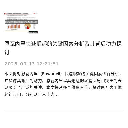
恩瓦内里快速崛起的关键因素分析及其背后动力探
讨
2026-03-13 12:21:51
本文将对恩瓦内里（Enwaneli）快速崛起的关键因素进行分析，
并探讨其背后的动力。恩瓦内里以其迅速的崭露头角和突出的表
现吸引了广泛的关注。本文将从多个维度入手，探讨恩瓦内里崛
起的原因，分别从个人能力...