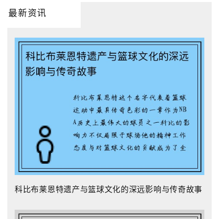
最新资讯
科比布莱恩特遗产与篮球文化的深远影响与传奇故事