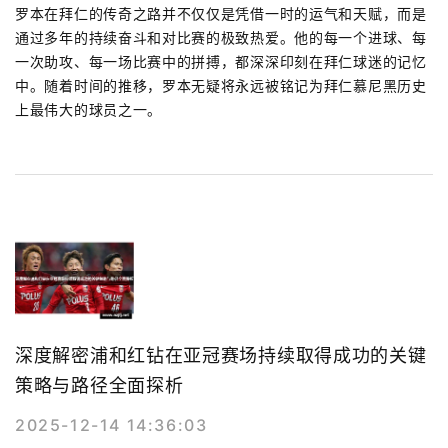
罗本在拜仁的传奇之路并不仅仅是凭借一时的运气和天赋，而是
通过多年的持续奋斗和对比赛的极致热爱。他的每一个进球、每
一次助攻、每一场比赛中的拼搏，都深深印刻在拜仁球迷的记忆
中。随着时间的推移，罗本无疑将永远被铭记为拜仁慕尼黑历史
上最伟大的球员之一。
深度解密浦和红钻在亚冠赛场持续取得成功的关键
策略与路径全面探析
2025-12-14 14:36:03