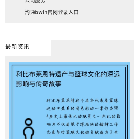
公司服务
沟通bwin官网登录入口
最新资讯