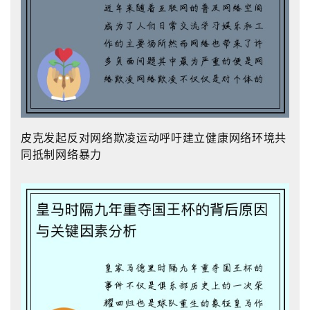
皮克发起反对网络欺凌运动呼吁建立健康网络环境共
同抵制网络暴力