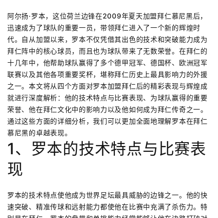
阿尔扬·罗本，这位荷兰边锋在2009年夏天加盟拜仁慕尼黑后，
迅速成为了球队的重要一员，带领拜仁进入了一个新的辉煌时
代。自从加盟以来，罗本不仅凭借其出色的技术和突破能力成为
拜仁阵中的核心球员，而且也为球队带来了无数荣誉。在拜仁的
十几年中，他帮助球队赢得了多个德甲冠军、德国杯、欧洲冠军
联赛以及其他各项重要奖杯，堪称拜仁历史上最具影响力的外援
之一。本文将从四个方面对罗本加盟拜仁后的精彩表现与辉煌成
就进行深度解析：他的技术特点与比赛表现、为球队赢得的重要
荣誉、他在拜仁文化中的影响力以及他如何成为拜仁传奇之一。
通过这些方面的详细分析，我们可以更加全面地理解罗本在拜仁
慕尼黑的卓越表现。
1、罗本的技术特点与比赛表
现
罗本的技术特点使他成为世界足坛最具威胁的边锋之一。他的快
速突破、精准传球和远射能力都使他在比赛中充满了杀伤力。特