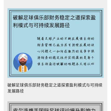
破解足球俱乐部财务稳定之道探索盈利模式与可持续
发展路径