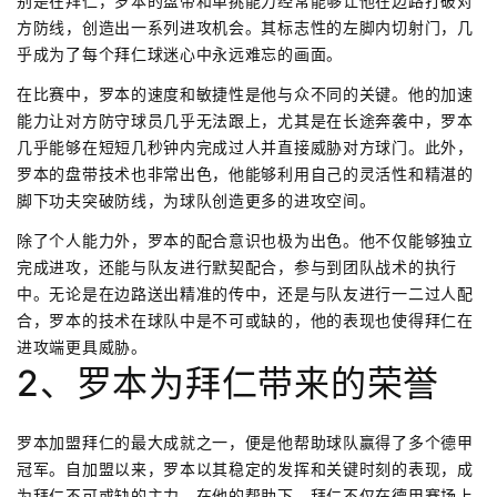
别是在拜仁，罗本的盘带和单挑能力经常能够让他在边路打破对
方防线，创造出一系列进攻机会。其标志性的左脚内切射门，几
乎成为了每个拜仁球迷心中永远难忘的画面。
在比赛中，罗本的速度和敏捷性是他与众不同的关键。他的加速
能力让对方防守球员几乎无法跟上，尤其是在长途奔袭中，罗本
几乎能够在短短几秒钟内完成过人并直接威胁对方球门。此外，
罗本的盘带技术也非常出色，他能够利用自己的灵活性和精湛的
脚下功夫突破防线，为球队创造更多的进攻空间。
除了个人能力外，罗本的配合意识也极为出色。他不仅能够独立
完成进攻，还能与队友进行默契配合，参与到团队战术的执行
中。无论是在边路送出精准的传中，还是与队友进行一二过人配
合，罗本的技术在球队中是不可或缺的，他的表现也使得拜仁在
进攻端更具威胁。
2、罗本为拜仁带来的荣誉
罗本加盟拜仁的最大成就之一，便是他帮助球队赢得了多个德甲
冠军。自加盟以来，罗本以其稳定的发挥和关键时刻的表现，成
为拜仁不可或缺的主力。在他的帮助下，拜仁不仅在德甲赛场上