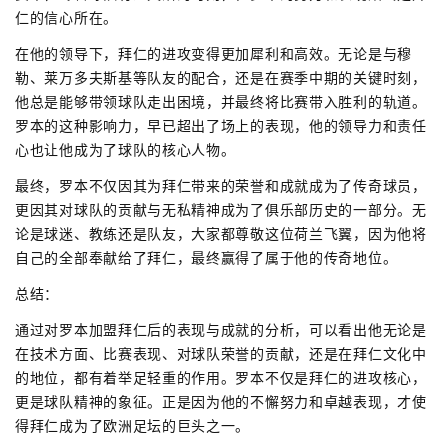
仁的信心所在。
在他的领导下，拜仁的进攻变得更加犀利和高效。无论是与穆
勒、莱万多夫斯基等队友的配合，还是在赛季中期的关键时刻，
他总是能够带领球队走出困境，并最终将比赛带入胜利的轨道。
罗本的这种影响力，早已超出了场上的表现，他的领导力和责任
心也让他成为了球队的核心人物。
最终，罗本不仅因其为拜仁带来的荣誉和成就成为了传奇球员，
更因其对球队的贡献与无私精神成为了俱乐部历史的一部分。无
论是球迷、教练还是队友，大家都尊敬这位荷兰飞翼，因为他将
自己的全部奉献给了拜仁，最终赢得了属于他的传奇地位。
总结：
通过对罗本加盟拜仁后的表现与成就的分析，可以看出他无论是
在技术方面、比赛表现、对球队荣誉的贡献，还是在拜仁文化中
的地位，都有着举足轻重的作用。罗本不仅是拜仁的进攻核心，
更是球队精神的象征。正是因为他的不懈努力和卓越表现，才使
得拜仁成为了欧洲足坛的巨头之一。