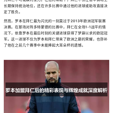
长期保持统治地位，还在许多比赛中通过他的进球或助攻直接决
定了胜负。
然而，罗本在拜仁最为闪光的一刻莫过于2013年欧洲冠军联赛
决赛。在那场对阵多特蒙德的比赛中，拜仁在全场1-1战平的情
况下，依靠罗本在最后时刻的关键进球获得了梦寐以求的欧冠冠
军。这一进球不仅为罗本和拜仁带来了欧洲之巅的荣耀，也弥补
了他在之前几个赛季中未能捧起大耳朵杯的遗憾。