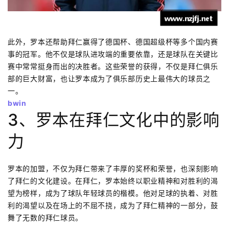
此外，罗本还帮助拜仁赢得了德国杯、德国超级杯等多个国内赛
事的冠军。他不仅是球队进攻端的重要依靠，还是球队在关键比
赛中常常挺身而出的决胜者。这些荣誉的获得，不仅是拜仁俱乐
部的巨大财富，也让罗本成为了俱乐部历史上最伟大的球员之
一。
bwin
3、罗本在拜仁文化中的影响
力
罗本的加盟，不仅为拜仁带来了丰厚的奖杯和荣誉，也深刻影响
了拜仁的文化建设。在拜仁，罗本始终以职业精神和对胜利的渴
望为榜样，成为了球队年轻球员的楷模。他对足球的执着、对胜
利的渴望以及在场上的不屈不挠，成为了拜仁精神的一部分，鼓
舞了无数的拜仁球员。