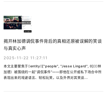
揭开林加德调侃事件背后的真相还原被误解的笑谈
与真实心声
2025-11-22 11:27:11
本文主要聚焦于entity["people", "Jesse Lingard", 0]（林
加德）被围绕的一起“调侃事件”——即他在公开或私下场合中所
表现出来的戏谑语言、轻松玩笑，以及外界对其笑谈...