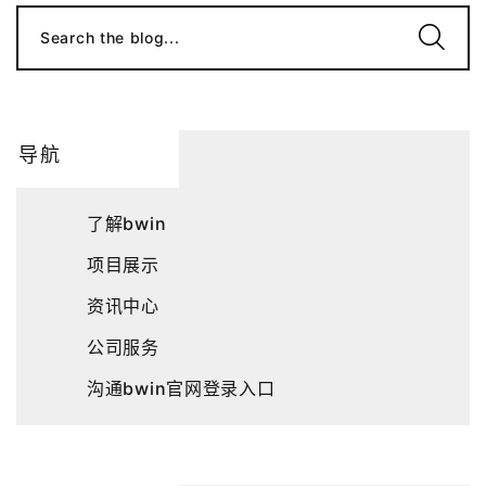
Search the blog...
导航
了解bwin
项目展示
资讯中心
公司服务
沟通bwin官网登录入口