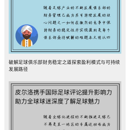
破解足球俱乐部财务稳定之道探索盈利模式与可持续
发展路径