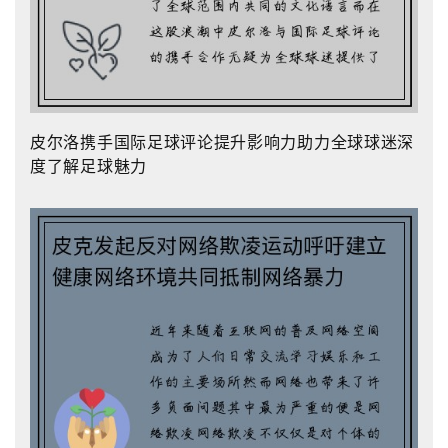
皮尔洛携手国际足球评论提升影响力助力全球球迷深
度了解足球魅力