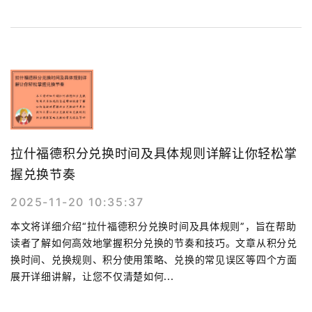
拉什福德积分兑换时间及具体规则详解让你轻松掌
握兑换节奏
2025-11-20 10:35:37
本文将详细介绍“拉什福德积分兑换时间及具体规则”，旨在帮助
读者了解如何高效地掌握积分兑换的节奏和技巧。文章从积分兑
换时间、兑换规则、积分使用策略、兑换的常见误区等四个方面
展开详细讲解，让您不仅清楚如何...