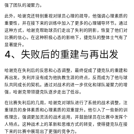
强了团队的凝聚力。
此外，哈谢克还特别重视对球员心理的疏导，他强调心理素质的
重要性，并在接下来的训练中加入了更多的心理辅导环节。通过
这种方式，哈谢克帮助球员们走出了失利的阴影，恢复了他们对
比赛的信心。在这种积极心态的影响下，捷克队的整体士气有了
显著提升。
4、失败后的重建与再出发
哈谢克在失利后的反思和心态调整，最终促成了捷克队的重建和
再出发。失利并没有成为他执教生涯的终点，反而成为了他与球
队共同成长的契机。通过对战术的进一步优化和球队凝聚力的增
强，哈谢克带领捷克队逐步走出了低谷。
在比赛失利后的几周，哈谢克对球队进行了系统的战术调整，注
重球员的身体素质和心理素质的双重提升。他引入了一些新的训
练理念，强调更加灵活的战术运用，并鼓励球员在比赛中发挥个
人特点。这种战术上的革新和思维方式的转变，使得捷克队在接
下来的比赛中展现出了更强的竞争力。