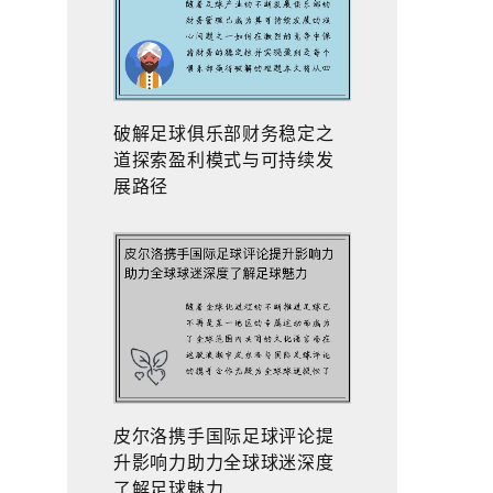
破解足球俱乐部财务稳定之
道探索盈利模式与可持续发
展路径
皮尔洛携手国际足球评论提
升影响力助力全球球迷深度
了解足球魅力