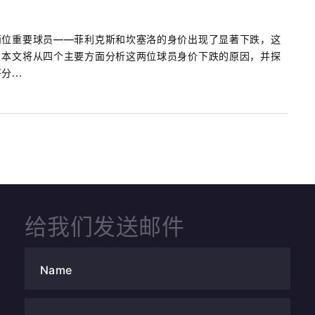
两位重要球员——菲利克斯和坎塞洛的身价出现了显著下跌，这
。本文将从四个主要方面分析这两位球员身价下跌的原因，并探
...
给我们发送邮件
Name