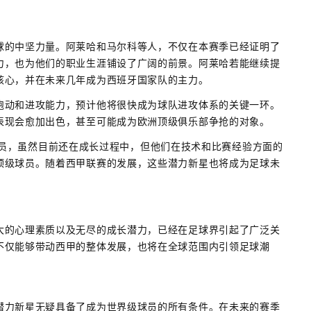
球的中坚力量。阿莱哈和马尔科等人，不仅在本赛季已经证明了
力，也为他们的职业生涯铺设了广阔的前景。阿莱哈若能继续提
核心，并在未来几年成为西班牙国家队的主力。
跑动和进攻能力，预计他将很快成为球队进攻体系的关键一环。
表现会愈加出色，甚至可能成为欧洲顶级俱乐部争抢的对象。
）等球员，虽然目前还在成长过程中，但他们在技术和比赛经验方面的
顶级球员。随着西甲联赛的发展，这些潜力新星也将成为足球未
大的心理素质以及无尽的成长潜力，已经在足球界引起了广泛关
不仅能够带动西甲的整体发展，也将在全球范围内引领足球潮
潜力新星无疑具备了成为世界级球员的所有条件。在未来的赛季