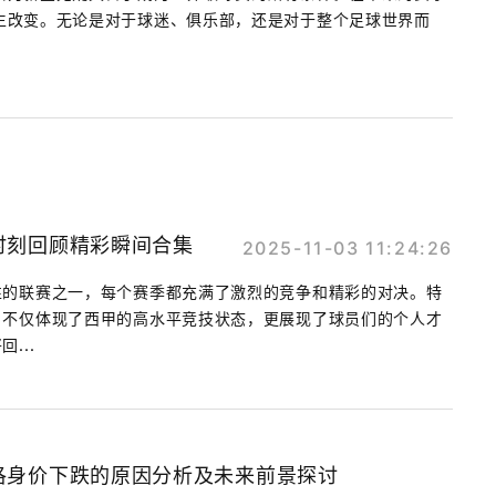
生改变。无论是对于球迷、俱乐部，还是对于整个足球世界而
时刻回顾精彩瞬间合集
2025-11-03 11:24:26
性的联赛之一，每个赛季都充满了激烈的竞争和精彩的对决。特
，不仅体现了西甲的高水平竞技状态，更展现了球员们的个人才
...
洛身价下跌的原因分析及未来前景探讨