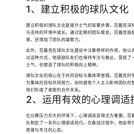
1、建立积极的球队文化
建立积极的球队文化是提升士气的首要步骤，范戴克深
与支持的环境中成长。通过定期的团队聚会，范戴克鼓
离，还增加了团队的凝聚力。
此外，范戴克在球队文化建设中注重榜样的作用。他以
过这种方式，他鼓励队友们也保持专注与敬业，营造了一
士气，也塑造了球队的积极向上精神。
球队文化的核心在于共同目标与集体荣誉感。范戴克时
为集体的目标共同努力，如何避免个人主义影响团队的
他们形成了紧密的合作关系。
2、运用有效的心理调适
在比赛压力巨大的环境下，心理调适显得尤为重要。范
队制定了一系列心理调适技巧。在备战过程中，他会带
思维与专注的心态。