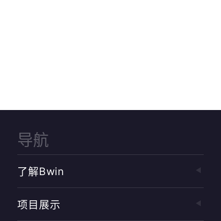
导航
了解bwin
项目展示