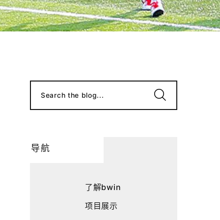
Search the blog...
导航
了解bwin
项目展示