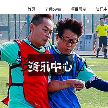
首页
了解bwin
项目展示
资讯中
资讯中心
范戴克备战清单：提升球队士气的关键策略与实
资讯中心