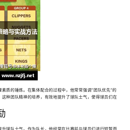
素质的锤炼。在集体配合的过程中，他常常强调“团队优先”的
。这种团队精神的培养，有效地提升了球队士气，使得球员们在
励
提升球队士气。作为队长，他经常在比赛前与球员们进行短暂而