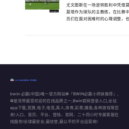
尤文图斯在一场逆转胜利中凭借
莫塔作为球队的主教练，在比赛
员们在面对困难时的心理调整，也成
bwin·必赢(中国)唯一官方网站⚽️『BWIN必赢小师妹推荐』,
⚽️是世界最受欢迎的在线品牌之一,Bwin官网登录入口,全站
app下载,竞猜,电子,电竞,真人,体育,彩票,捕鱼,各种游戏等您
来!入口、首页、平台、登陆、官网、二十四小时专属客服在
线服务!全球最安全,最信誉,最公平的平台运营商!