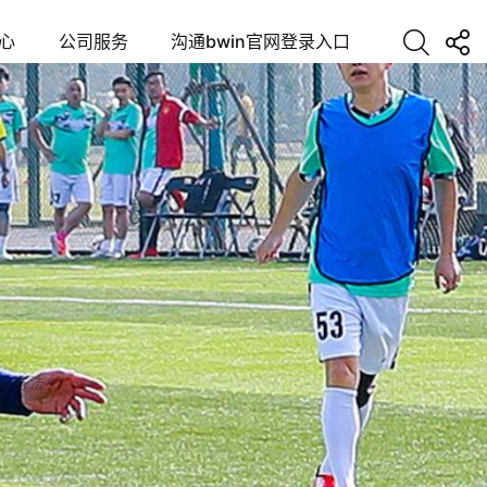
心
公司服务
沟通bwin官网登录入口
战方法