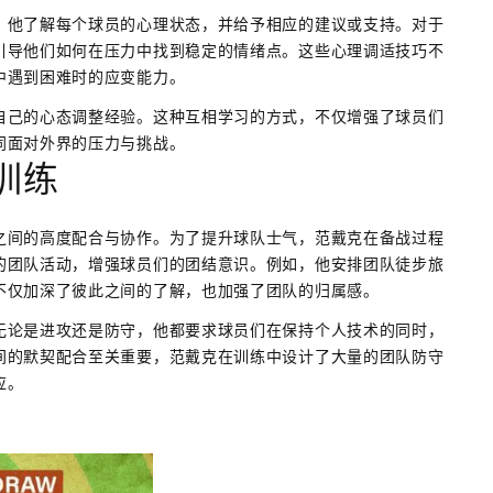
，他了解每个球员的心理状态，并给予相应的建议或支持。对于
引导他们如何在压力中找到稳定的情绪点。这些心理调适技巧不
中遇到困难时的应变能力。
自己的心态调整经验。这种互相学习的方式，不仅增强了球员们
同面对外界的压力与挑战。
训练
之间的高度配合与协作。为了提升球队士气，范戴克在备战过程
的团队活动，增强球员们的团结意识。例如，他安排团队徒步旅
不仅加深了彼此之间的了解，也加强了团队的归属感。
无论是进攻还是防守，他都要求球员们在保持个人技术的同时，
间的默契配合至关重要，范戴克在训练中设计了大量的团队防守
应。