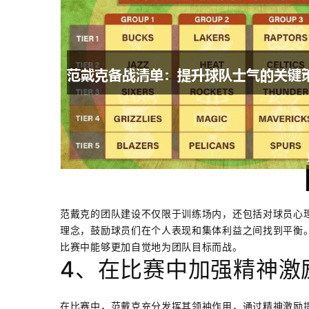
范戴克的团队建设不仅限于训练场内，还包括对球员心理
理念，鼓励球员们在个人表现和集体利益之间找到平衡
比赛中能够更加自觉地为团队目标而战。
4、在比赛中加强精神激
在比赛中，范戴克充分发挥其领袖作用，通过精神激励