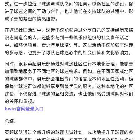
式，进一步拉近了球迷与球队之间的距离。球迷社区的建设，促
进了球迷之间的互动与合作，也让他们在支持球队的过程中，形
成了更加紧密的情感纽带。
在这些社区活动中，球迷不仅能够通过分享自己的支持经历来结
识志同道合的人，还能参与到一些俱乐部组织的社会责任活动
中，如环保项目、青少年足球培训等。这些活动不仅加强了球迷
的参与感，也提升了球队在球迷心中的社会价值和文化影响力。
同时，很多英超俱乐部通过对球迷社区进行本地化管理，能够更
加细致地服务于不同地区的球迷需求。例如，在不同国家或地区
的球迷群体中，俱乐部会推出专门的语言版本和地区性活动，确
保每个球迷群体都能够享受到最优质的服务。这种本地化的社区
建设，不仅促进了球迷的互相交流，也让他们感受到球队对他们
的关怀和重视。
bwin官网登录入口
总结：
英超球队通过全新升级的球迷忠诚计划，成功地提升了球迷的参
与感和忠诚度。通过积分系统、专属福利、数字平台和社区建设