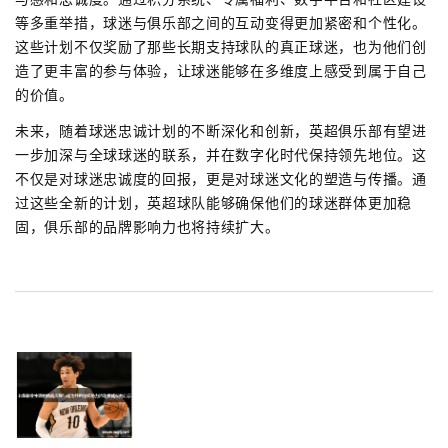
等多重举措，球迷与俱乐部之间的互动变得更加紧密和个性化。
这些计划不仅奖励了那些长期支持球队的真正球迷，也为他们创
造了更丰富的参与体验，让球迷能够在多维度上感受到属于自己
的价值。
未来，随着球迷忠诚计划的不断深化和创新，英超俱乐部有望进
一步加深与全球球迷的联系，并在数字化时代保持领先地位。这
不仅是对球迷忠诚度的回报，更是对球迷文化的塑造与传播。通
过这些全新的计划，英超球队能够确保他们的球迷群体更加稳
固，俱乐部的品牌影响力也将持续扩大。