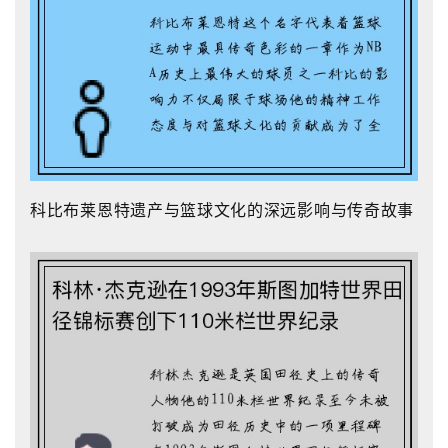
科比布莱恩特遗产与篮球文化的深远影响与传奇故事