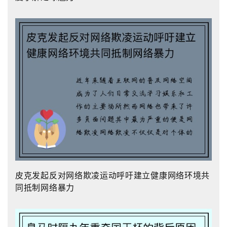
皮克发起反对网络欺凌运动呼吁建立健康网络环境共
同抵制网络暴力