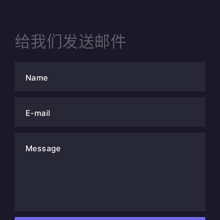
给我们发送邮件
Name
E-mail
Message