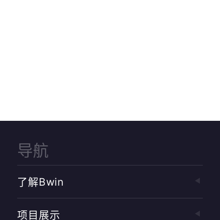
导航
了解bwin
项目展示