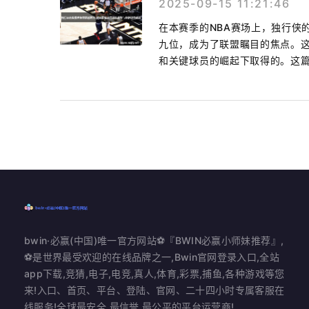
2025-09-15 11:21:46
在本赛季的NBA赛场上，独行侠
九位，成为了联盟瞩目的焦点。
和关键球员的崛起下取得的。这篇.
bwin·必赢(中国)唯一官方网站⚽️『BWIN必赢小师妹推荐』,
⚽️是世界最受欢迎的在线品牌之一,Bwin官网登录入口,全站
app下载,竞猜,电子,电竞,真人,体育,彩票,捕鱼,各种游戏等您
来!入口、首页、平台、登陆、官网、二十四小时专属客服在
线服务!全球最安全,最信誉,最公平的平台运营商!