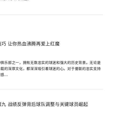
技巧 让你热血沸腾再爱上红魔
的俱乐部之一，拥有无数忠实的球迷和强大的历史背景。无论是
承载的深厚文化，都深深吸引着球迷的心。对于曼联的忠实支持
...
第九 战绩反弹背后球队调整与关键球员崛起