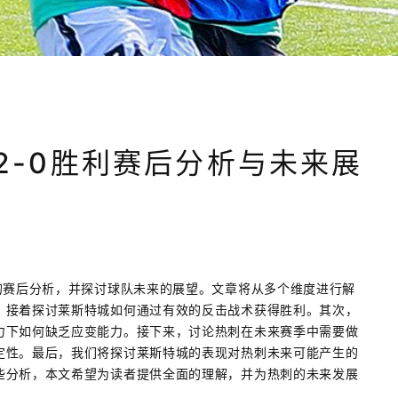
2-0胜利赛后分析与未来展
的赛后分析，并探讨球队未来的展望。文章将从多个维度进行解
，接着探讨莱斯特城如何通过有效的反击战术获得胜利。其次，
力下如何缺乏应变能力。接下来，讨论热刺在未来赛季中需要做
定性。最后，我们将探讨莱斯特城的表现对热刺未来可能产生的
些分析，本文希望为读者提供全面的理解，并为热刺的未来发展