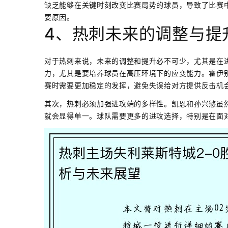
缺乏能够在关键时刻改变比赛局势的球员，导致了比赛
要原因。
4、热刺未来的调整与提
对于热刺来说，未来的调整和提升必不可少，尤其是在
力，尤其是要培养球员在高压环境下的应变能力。霍伊
赛时需要更加稳定的发挥，避免失误给对方提供反击机
其次，热刺必须加强进攻端的多样性。凯恩和孙兴慜虽
就会显得单一。球队需要更多的进攻选择，特别是在面