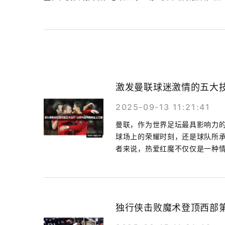
激发曼联球迷激情的五大
2025-09-13 11:21:41
曼联，作为世界足坛最具影响力
球场上的荣耀时刻，还是球队所
者来说，热爱红魔不仅仅是一种情感
独行侠击败魔术登顶西部