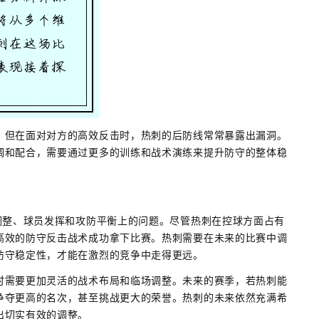
，但在面对对方的高效反击时，热刺的后防线常常暴露出漏洞。
调和配合，需要通过更多的训练和战术演练来提升防守的整体稳
调整、球员发挥和攻防平衡上的问题。尽管热刺在控球方面占有
高效的防守反击战术成功拿下比赛。热刺需要在未来的比赛中调
防守稳定性，才能在激烈的竞争中走得更远。
时需要更加灵活的战术布局和临场调整。未来的赛季，若热刺能
争夺更高的名次，甚至挑战更大的荣誉。热刺的未来依然充满希
出切实有效的调整。