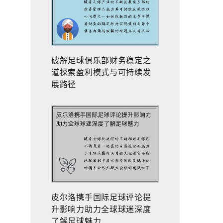
破解足球俱乐部财务稳定之
道探索盈利模式与可持续发
展路径
皮尔洛携手国际足球评论提
升影响力助力全球球迷深度
了解足球魅力