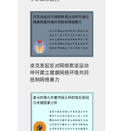
皮克发起反对网络欺凌运动
呼吁建立健康网络环境共同
抵制网络暴力