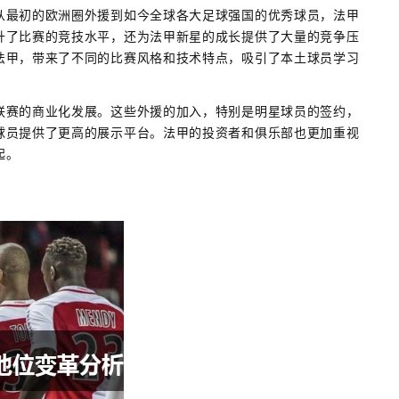
从最初的欧洲圈外援到如今全球各大足球强国的优秀球员，法甲
升了比赛的竞技水平，还为法甲新星的成长提供了大量的竞争压
法甲，带来了不同的比赛风格和技术特点，吸引了本土球员学习
联赛的商业化发展。这些外援的加入，特别是明星球员的签约，
球员提供了更高的展示平台。法甲的投资者和俱乐部也更加重视
起。