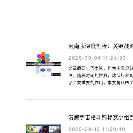
河南队深度剖析：关键战
2025-09-04 11:24:33
文章摘要：河南队，作为中国足球
注。随着时间的推移，球队的表
了至关重要的作用。本文将从四个.
漫威宇宙格斗锦标赛小组
2025-09-12 11:20:40