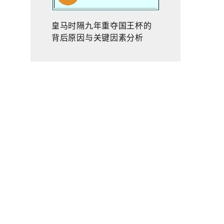
皇马时隔九年重夺国王杯的
背后原因与关键因素分析