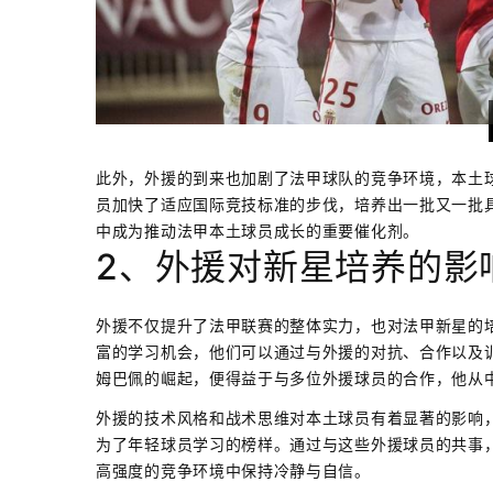
此外，外援的到来也加剧了法甲球队的竞争环境，本土
员加快了适应国际竞技标准的步伐，培养出一批又一批
中成为推动法甲本土球员成长的重要催化剂。
2、外援对新星培养的影
外援不仅提升了法甲联赛的整体实力，也对法甲新星的
富的学习机会，他们可以通过与外援的对抗、合作以及
姆巴佩的崛起，便得益于与多位外援球员的合作，他从
外援的技术风格和战术思维对本土球员有着显著的影响
为了年轻球员学习的榜样。通过与这些外援球员的共事
高强度的竞争环境中保持冷静与自信。