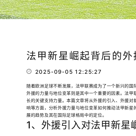
法甲新星崛起背后的外
2025-09-05 12:25:27
随着欧洲足球不断发展，法甲联赛成为了一个新兴的国
外援的力量与地位变革则是其中一个重要的因素。法甲
长的关键支持力量。本篇文章将从外援的引入、外援对
响等方面，分析外援力量与地位变革如何推动法甲新星
展的趋势及其在国际足球格局中的定位。
1、外援引入对法甲新星