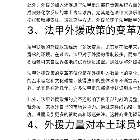
此外，外援的加入还促进了法甲俱乐部在青训系统方面
成良好化学反应的本土青年球员。尤其是在法甲大俱乐
榜样和精神支柱。通过这种方式，外援加速了法甲新星
3、法甲外援政策的变革
法甲联赛的外援政策经历了多次变革，尤其是在近年来
宽松的环境。在过去，法甲对于外援的限制较多，而如
积极吸引来自世界各地的优秀球员加盟。通过调整外援
法甲外援政策的变革不仅仅是在外援引入数量上的变化
的战术理念和文化碰撞，使得法甲的整体水平不断提高
养。尤其是在近几年，许多法甲俱乐部逐步认识到本土
此外，法甲外援政策的变革还影响了俱乐部的战略调整
轻外援，来提升自己的市场竞争力。通过这样的策略，
度，进而吸引更多的赞助商和球迷关注。这种商业化驱
4、外援力量对本土球员