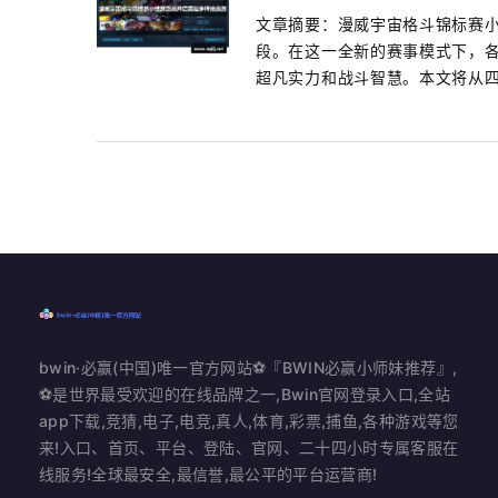
文章摘要：漫威宇宙格斗锦标赛
段。在这一全新的赛事模式下，
超凡实力和战斗智慧。本文将从四个
bwin·必赢(中国)唯一官方网站⚽️『BWIN必赢小师妹推荐』,
⚽️是世界最受欢迎的在线品牌之一,Bwin官网登录入口,全站
app下载,竞猜,电子,电竞,真人,体育,彩票,捕鱼,各种游戏等您
来!入口、首页、平台、登陆、官网、二十四小时专属客服在
线服务!全球最安全,最信誉,最公平的平台运营商!