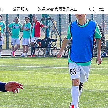
心
公司服务
沟通bwin官网登录入口
析