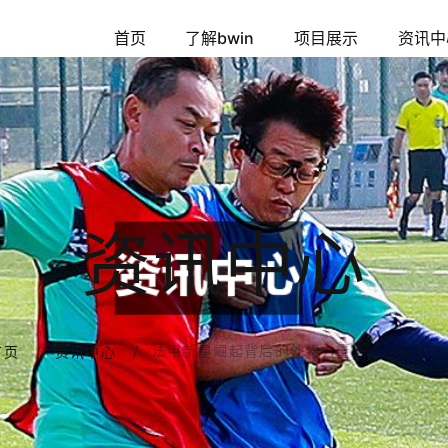
首页
了解bwin
项目展示
资讯中
资讯中心
法甲新星崛起背后的外援力量与地位变革分
首页
资讯中心