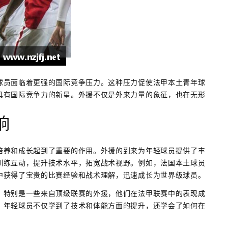
球员面临着更强的国际竞争压力。这种压力促使法甲本土青年球
具有国际竞争力的新星。外援不仅是外来力量的象征，也在无形
响
培养和成长起到了重要的作用。外援的到来为年轻球员提供了丰
训练互动，提升技术水平，拓宽战术视野。例如，法国本土球员
中获得了宝贵的比赛经验和战术理解，迅速成长为世界级球员。
，特别是一些来自顶级联赛的外援，他们在法甲联赛中的表现成
，年轻球员不仅学到了技术和体能方面的提升，还学会了如何在