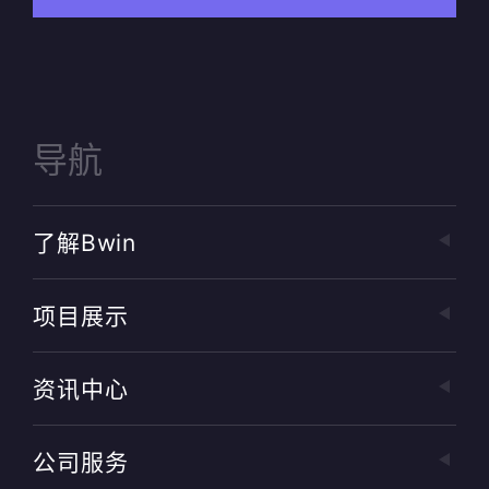
导航
了解bwin
项目展示
资讯中心
公司服务