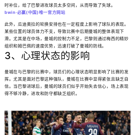
时补位，给了巴黎进攻球员太多空间，从而导致了失球。
bwin·必赢(中国)唯一官方网站
此外，瓜迪奥拉的轮换安排也在一定程度上影响了球队的表现。
某些位置的球员体力不支，导致比赛中后期曼城的整体表现下
滑。尤其是在中场，曼城的控制力不足，巴黎则通过梅西的精妙
组织和姆巴佩的速度优势，迅速打破了曼城的防线。
3、心理状态的影响
曼城在与巴黎的比赛中，球员们的心理状态明显影响了比赛的发
挥。尤其是面对巴黎这种强队，曼城在比赛中显得紧张且缺乏自
信。当巴黎进球后，曼城的球员们似乎开始失去信心，场上表现
得不够冷静，进攻和防守都缺乏组织。