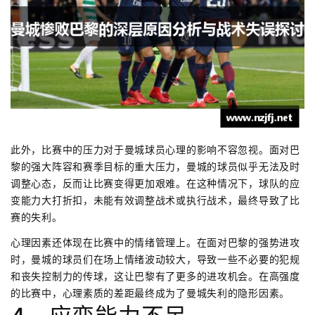
此外，比赛中的压力对于曼城球员心理的影响不容忽视。面对巴
黎的强大阵容和赛季目标的重大压力，曼城的球员似乎无法及时
调整心态，反而让比赛变得更加艰难。在这种情况下，球队的应
变能力大打折扣，未能有效调整战术或执行战术，最终导致了比
赛的失利。
心理因素还体现在比赛中的情绪管理上。在面对巴黎的强势进攻
时，曼城的球员们在场上情绪波动较大，导致一些不必要的犯规
和丧失控制力的传球，这让巴黎有了更多的进攻机会。在高强度
的比赛中，心理素质的差距最终成为了曼城失利的隐形因素。