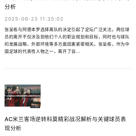
分析
2025-06-23 11:35:02
张呈栋与阿德本罗选择离队的决定引起了足坛广泛关注。两位球
员的离开不仅涉及到他们个人的职业规划和目标，同时也与球队
的发展战略、外部环境等多方面因素紧密相关。张呈栋，作为中
国足球的代表性人物之一，离开了自...
AC米兰客场逆转科莫精彩战况解析与关键球员表
现分析