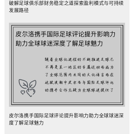
破解足球俱乐部财务稳定之道探索盈利模式与可持续
发展路径
皮尔洛携手国际足球评论提升影响力助力全球球迷深
度了解足球魅力