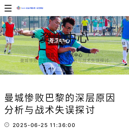
资讯中心
首页
资讯中心
曼城惨败巴黎的深层原因分析与战术失误探讨
曼城惨败巴黎的深层原因
分析与战术失误探讨
2025-06-25 11:36:00