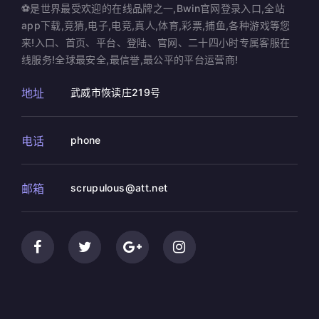
⚽️是世界最受欢迎的在线品牌之一,Bwin官网登录入口,全站
app下载,竞猜,电子,电竞,真人,体育,彩票,捕鱼,各种游戏等您
来!入口、首页、平台、登陆、官网、二十四小时专属客服在
线服务!全球最安全,最信誉,最公平的平台运营商!
地址
武威市恢读庄219号
电话
phone
邮箱
scrupulous@att.net